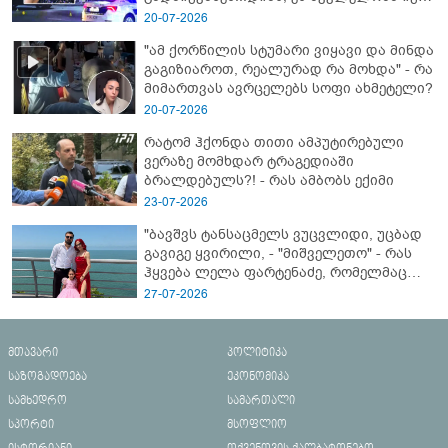
- გორში დატრიალებული ტრაგედიის
20-07-2026
ახალი დეტალები
"ამ ქორწილის სტუმარი ვიყავი და მინდა
გაგიზიაროთ, რეალურად რა მოხდა" - რა
მიმართვას ავრცელებს სოფი ახმეტელი?
20-07-2026
რატომ ჰქონდა თითი ამპუტირებული
ვერაზე მომხდარ ტრაგედიაში
ბრალდებულს?! - რას ამბობს ექიმი
23-07-2026
"ბავშვს ტანსაცმელს ვუცვლიდი, უცბად
გავიგე ყვირილი, - "მიშველეთო" - რას
ჰყვება ლელა ფარტენაძე, რომელმაც
ბათუმში 16 წლის ბიჭი ზღვაში
27-07-2026
დახრჩობას გადაარჩინა
მთავარი
პოლიტიკა
საზოგადოება
ეკონომიკა
სამხედრო
სამართალი
სპორტი
მსოფლიო