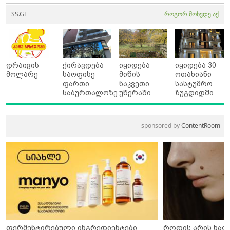
SS.GE
როგორ მოხვდე აქ
დრაივის
ქირავდება
იყიდება
იყიდება 30
მოლარე
საოფისე
მიწის
ოთახიანი
ფართი
ნაკვეთი
სასტუმრო
საბურთალოზე
უწერაში
ზუგდიდში
sponsored by
ContentRoom
ფერმენტირებული ინგრედიენტები
როდის არის ხალ