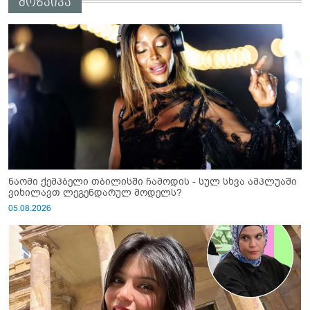
მოზაიკა
ნაომი ქემპბელი თბილისში ჩამოდის - სულ სხვა ამპლუაში
ვიხილავთ ლეგენდარულ მოდელს?
05.08.2026