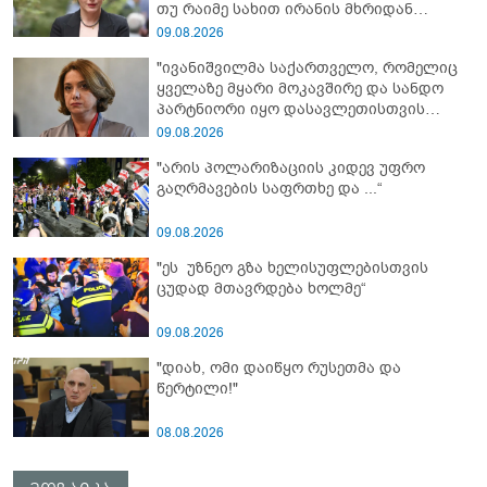
თუ რაიმე სახით ირანის მხრიდან
ფინანსური ინსტიტუტები აძლიერებს
09.08.2026
ზუსტად ბიძინა ივანიშვილის
"ივანიშვილმა საქართველო, რომელიც
ანტიეროვნული ხელისუფლების
ყველაზე მყარი მოკავშირე და სანდო
ფინანსურ სტაბილურობას“ - ხატია
პარტნიორი იყო დასავლეთისთვის
დეკანოიძე
რეგიონში, რუსეთის და ირანის
09.08.2026
სისხლიანი რეჟიმების ფულის
"არის პოლარიზაციის კიდევ უფრო
სამრეცხაოდ აქცია"
გაღრმავების საფრთხე და ...“
09.08.2026
"ეს უზნეო გზა ხელისუფლებისთვის
ცუდად მთავრდება ხოლმე“
09.08.2026
"დიახ, ომი დაიწყო რუსეთმა და
წერტილი!"
08.08.2026