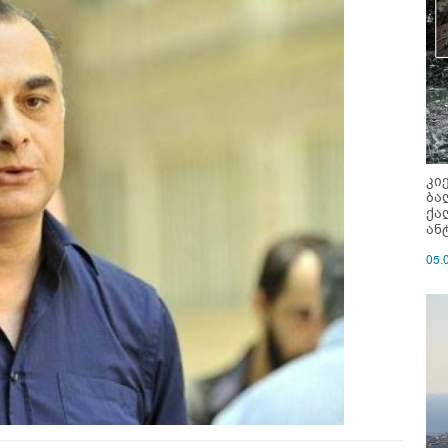
კი
ბა
ქა
ან
05.