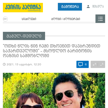
გამოწერა
შესვლა
სიახლეები
ბლოგი / ბლოგერები
მამულ-დედული
"ოთხი წლის წინ ჩემი თხოვნით დავბრუნდით
საქართველოში" - მსოფლიო ბარიტონის
ოაზისი სამშობლოში
A
A
+
−
2021, 13 აგვისტო, 12:20
6