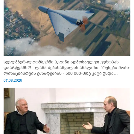
სექტემბერ-ოქტომბერში პუტინი აღმოსავლეთ ევროპას
დაარტყამს?! - ლაშა ძებისაშვილის ანალიზი: "რუსები მობი­
ლიზაციისთვის ემზადებიან - 500 000-მდე კაცი უნდა
გაიწვიონ ომში"
07.08.2026