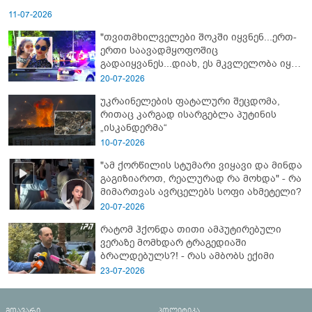
11-07-2026
"თვითმხილველები შოკში იყვნენ...ერთ-
ერთი საავადმყოფოშიც
გადაიყვანეს...დიახ, ეს მკვლელობა იყო"
- გორში დატრიალებული ტრაგედიის
20-07-2026
ახალი დეტალები
უკრაინელების ფატალური შეცდომა,
რითაც კარგად ისარგებლა პუტინის
„ისკანდერმა“
10-07-2026
"ამ ქორწილის სტუმარი ვიყავი და მინდა
გაგიზიაროთ, რეალურად რა მოხდა" - რა
მიმართვას ავრცელებს სოფი ახმეტელი?
20-07-2026
რატომ ჰქონდა თითი ამპუტირებული
ვერაზე მომხდარ ტრაგედიაში
ბრალდებულს?! - რას ამბობს ექიმი
23-07-2026
მთავარი
პოლიტიკა