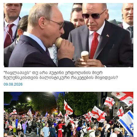
"ჩაყლაპავს“ თუ არა პუტინი ერდოღანის მიერ
ზელენსკისთვის ბალისტიკური რაკეტების მიყიდვას?
09.08.2026