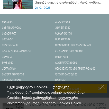
ჰყვება ლელა ფარტენაძე, რომელმაც
ბათუმში 16 წლის ბიჭი ზღვაში
27-07-2026
დახრჩობას გადაარჩინა
მთავარი
პოლიტიკა
საზოგადოება
ეკონომიკა
სამხედრო
სამართალი
სპორტი
მსოფლიო
ისტორიანი
თქვენთვის ქალბატონებო
გზავნილი მომავალში
რედაქტორის სვეტი
ვერსია
ისტორია
მოზაიკა
ტექნოლოგიები
კულტურა
მნიშვნელოვანი ინფორმაცია
მამულ-დედული
ფოტოგალერეა
სპეცპროექტი
იუმორი
ჩვენ ვიყენებთ Cookies-ს. ღილაკზე
რეკლამა საიტზე
"ვეთანხმები" დაჭერით, თქვენ ეთანხმებით
Cookies-სების გამოყენებას. დეტალური
ინფორმაციისთვის ეწვიეთ
Cookies Policy.
მასალების გადაბეჭდვა/რეპროდუცირება აკრძალულია,
იხილეთ