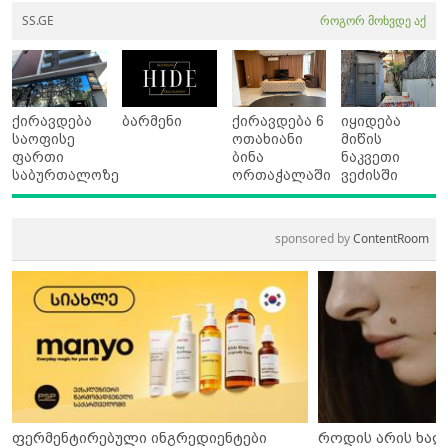
SS.GE
როგორ მოხვდე აქ
ქირავდება
ბარმენი
ქირავდება 6
იყიდება
საოფისე
ოთახიანი
მიწის
ფართი
ბინა
ნაკვეთი
საბურთალოზე
ორთაჭალაში
ვეძისში
sponsored by
ContentRoom
ფერმენტირებული ინგრედიენტები
როდის არის ხალ