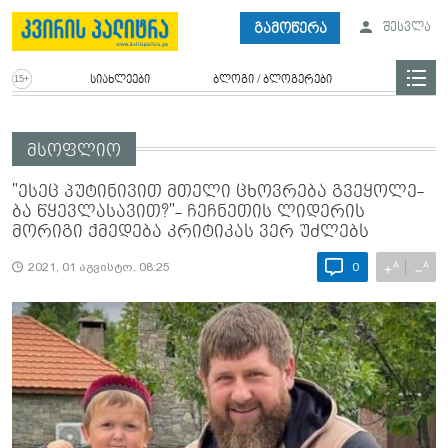
გამოწერა
შესვლა
სიახლეები
ბლოგი / ბლოგერები
მსოფლიო
"ესეც პუ­ტი­ნი­ვით მთე­ლი ცხოვ­რე­ბა გვე­ყო­ლე­
ბა წყევ­ლა­სა­ვით?"- ჩეჩნეთის ლიდერის
მორიგი ქმედება კრიტიკას ვერ უძლებს
A
A
+
−
2021, 01 აგვისტო, 08:25
0