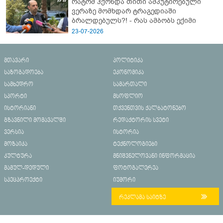
რატომ ჰქონდა თითი ამპუტირებული
ვერაზე მომხდარ ტრაგედიაში
ბრალდებულს?! - რას ამბობს ექიმი
23-07-2026
მთავარი
პოლიტიკა
საზოგადოება
ეკონომიკა
სამხედრო
სამართალი
სპორტი
მსოფლიო
ისტორიანი
თქვენთვის ქალბატონებო
გზავნილი მომავალში
რედაქტორის სვეტი
ვერსია
ისტორია
მოზაიკა
ტექნოლოგიები
კულტურა
მნიშვნელოვანი ინფორმაცია
მამულ-დედული
ფოტოგალერეა
სპეცპროექტი
იუმორი
რეკლამა საიტზე