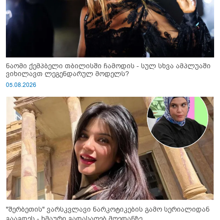
ნაომი ქემპბელი თბილისში ჩამოდის - სულ სხვა ამპლუაში
ვიხილავთ ლეგენდარულ მოდელს?
05.08.2026
"შერბეთის" ვარსკვლავი ნარკოტიკების გამო სერიალიდან
გააგდეს - ხმაური გადასაღებ მოედანზე