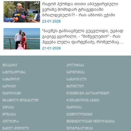
რატომ ჰქონდა თითი ამპუტირებული
ვერაზე მომხდარ ტრაგედიაში
ბრალდებულს?! - რას ამბობს ექიმი
23-07-2026
"ბავშვს ტანსაცმელს ვუცვლიდი, უცბად
გავიგე ყვირილი, - "მიშველეთო" - რას
ჰყვება ლელა ფარტენაძე, რომელმაც
ბათუმში 16 წლის ბიჭი ზღვაში
27-07-2026
დახრჩობას გადაარჩინა
მთავარი
პოლიტიკა
საზოგადოება
ეკონომიკა
სამხედრო
სამართალი
სპორტი
მსოფლიო
ისტორიანი
თქვენთვის ქალბატონებო
გზავნილი მომავალში
რედაქტორის სვეტი
ვერსია
ისტორია
მოზაიკა
ტექნოლოგიები
კულტურა
მნიშვნელოვანი ინფორმაცია
მამულ-დედული
ფოტოგალერეა