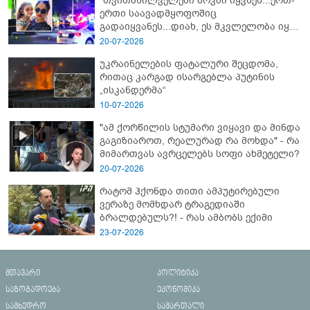
"თვითმხილველები შოკში იყვნენ...ერთ-
ერთი საავადმყოფოშიც
გადაიყვანეს...დიახ, ეს მკვლელობა იყო"
- გორში დატრიალებული ტრაგედიის
20-07-2026
ახალი დეტალები
უკრაინელების ფატალური შეცდომა,
რითაც კარგად ისარგებლა პუტინის
„ისკანდერმა“
10-07-2026
"ამ ქორწილის სტუმარი ვიყავი და მინდა
გაგიზიაროთ, რეალურად რა მოხდა" - რა
მიმართვას ავრცელებს სოფი ახმეტელი?
20-07-2026
რატომ ჰქონდა თითი ამპუტირებული
ვერაზე მომხდარ ტრაგედიაში
ბრალდებულს?! - რას ამბობს ექიმი
23-07-2026
მთავარი
პოლიტიკა
საზოგადოება
ეკონომიკა
სამხედრო
სამართალი