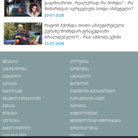
გაგიზიაროთ, რეალურად რა მოხდა" - რა
მიმართვას ავრცელებს სოფი ახმეტელი?
20-07-2026
რატომ ჰქონდა თითი ამპუტირებული
ვერაზე მომხდარ ტრაგედიაში
ბრალდებულს?! - რას ამბობს ექიმი
23-07-2026
მთავარი
პოლიტიკა
საზოგადოება
ეკონომიკა
სამხედრო
სამართალი
სპორტი
მსოფლიო
ისტორიანი
თქვენთვის ქალბატონებო
გზავნილი მომავალში
რედაქტორის სვეტი
ვერსია
ისტორია
მოზაიკა
ტექნოლოგიები
კულტურა
მნიშვნელოვანი ინფორმაცია
მამულ-დედული
ფოტოგალერეა
სპეცპროექტი
იუმორი