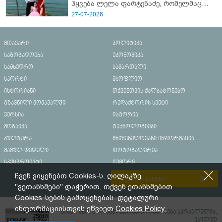
ჰყვება ლელა ფარტენაძე, რომელმაც
ბათუმში 16 წლის ბიჭი ზღვაში
27-07-2026
დახრჩობას გადაარჩინა
მთავარი
პოლიტიკა
საზოგადოება
ეკონომიკა
სამხედრო
სამართალი
სპორტი
მსოფლიო
ისტორიანი
თქვენთვის ქალბატონებო
გზავნილი მომავალში
რედაქტორის სვეტი
ვერსია
ისტორია
მოზაიკა
ტექნოლოგიები
კულტურა
მნიშვნელოვანი ინფორმაცია
მამულ-დედული
ფოტოგალერეა
სპეცპროექტი
იუმორი
ჩვენ ვიყენებთ Cookies-ს. ღილაკზე
რეკლამა საიტზე
"ვეთანხმები" დაჭერით, თქვენ ეთანხმებით
Cookies-სების გამოყენებას. დეტალური
ინფორმაციისთვის ეწვიეთ
Cookies Policy.
მასალების გადაბეჭდვა/რეპროდუცირება აკრძალულია,
იხილეთ