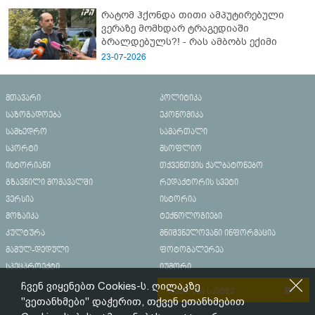
რატომ ჰქონდა თითი ამპუტირებული
ვერაზე მომხდარ ტრაგედიაში
ბრალდებულს?! - რას ამბობს ექიმი
23-07-2026
მთავარი
პოლიტიკა
საზოგადოება
ეკონომიკა
სამხედრო
სამართალი
სპორტი
მსოფლიო
ისტორიანი
თქვენთვის ქალბატონებო
გზავნილი მომავალში
რედაქტორის სვეტი
ვერსია
ისტორია
მოზაიკა
ტექნოლოგიები
კულტურა
მნიშვნელოვანი ინფორმაცია
მამულ-დედული
ფოტოგალერეა
სპეცპროექტი
იუმორი
ჩვენ ვიყენებთ Cookies-ს. ღილაკზე
რეკლამა საიტზე
"ვეთანხმები" დაჭერით, თქვენ ეთანხმებით