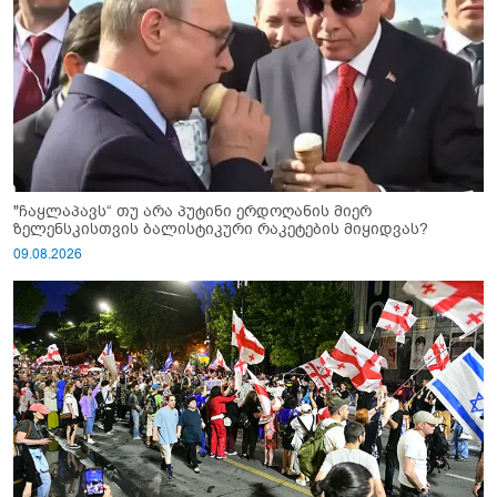
"ჩაყლაპავს“ თუ არა პუტინი ერდოღანის მიერ
ზელენსკისთვის ბალისტიკური რაკეტების მიყიდვას?
09.08.2026