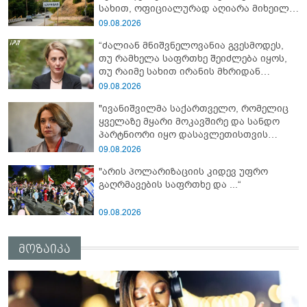
სახით, ოფიციალურად აღიარა მიხეილ
სააკაშვილი სამხედრო აგრესიის
09.08.2026
დამნაშავედ - ამიტომ, 2008 წლის
“ძალიან მნიშვნელოვანია გვესმოდეს,
აგვისტოს ომზე პასუხისმგებლობა უნდა
თუ რამხელა საფრთხე შეიძლება იყოს,
დაეკისროს ქვეყანას" - ოკუპირებული
თუ რაიმე სახით ირანის მხრიდან
ცხინვალის ე.წ. საგარეო უწყება
ფინანსური ინსტიტუტები აძლიერებს
09.08.2026
ზუსტად ბიძინა ივანიშვილის
"ივანიშვილმა საქართველო, რომელიც
ანტიეროვნული ხელისუფლების
ყველაზე მყარი მოკავშირე და სანდო
ფინანსურ სტაბილურობას“ - ხატია
პარტნიორი იყო დასავლეთისთვის
დეკანოიძე
რეგიონში, რუსეთის და ირანის
09.08.2026
სისხლიანი რეჟიმების ფულის
"არის პოლარიზაციის კიდევ უფრო
სამრეცხაოდ აქცია"
გაღრმავების საფრთხე და ...“
09.08.2026
მოზაიკა