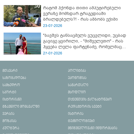
რატომ ჰქონდა თითი ამპუტირებული
ვერაზე მომხდარ ტრაგედიაში
ბრალდებულს?! - რას ამბობს ექიმი
23-07-2026
"ბავშვს ტანსაცმელს ვუცვლიდი, უცბად
გავიგე ყვირილი, - "მიშველეთო" - რას
ჰყვება ლელა ფარტენაძე, რომელმაც
ბათუმში 16 წლის ბიჭი ზღვაში
27-07-2026
დახრჩობას გადაარჩინა
მთავარი
პოლიტიკა
საზოგადოება
ეკონომიკა
სამხედრო
სამართალი
სპორტი
მსოფლიო
ისტორიანი
თქვენთვის ქალბატონებო
გზავნილი მომავალში
რედაქტორის სვეტი
ვერსია
ისტორია
მოზაიკა
ტექნოლოგიები
კულტურა
მნიშვნელოვანი ინფორმაცია