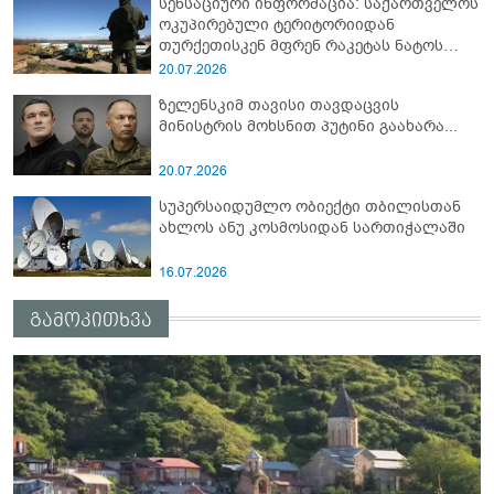
სენსაციური ინფორმაცია: საქართველოს
ოკუპირებული ტერიტორიიდან
თურქეთისკენ მფრენ რაკეტას ნატოს
სამიტი კინაღამ ჩაუშლია
20.07.2026
ზელენსკიმ თავისი თავდაცვის
მინისტრის მოხსნით პუტინი გაახარა...
20.07.2026
სუპერსაიდუმლო ობიექტი თბილისთან
ახლოს ანუ კოსმოსიდან სართიჭალაში
16.07.2026
გამოკითხვა