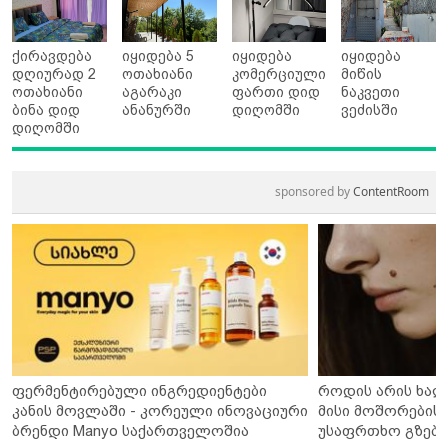
ქირავდება
იყიდება 5
იყიდება
იყიდება
დღიურად 2
ოთახიანი
კომერციული
მიწის
ოთახიანი
აგარაკი
ფართი დიდ
ნაკვეთი
ბინა დიდ
ანანურში
დიღომში
ვეძისში
დიღომში
sponsored by
ContentRoom
ფერმენტირებული ინგრედიენტები
როდის არის ხალ
კანის მოვლაში - კორეული ინოვაციური
მისი მოშორების 
ბრენდი Manyo საქართველოშია
უსაფრთხო გზები