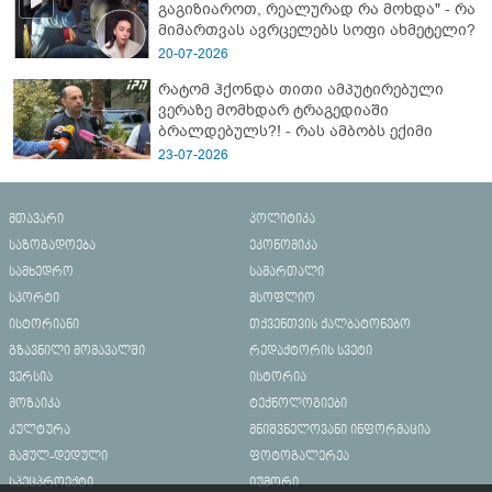
გაგიზიაროთ, რეალურად რა მოხდა" - რა
მიმართვას ავრცელებს სოფი ახმეტელი?
20-07-2026
რატომ ჰქონდა თითი ამპუტირებული
ვერაზე მომხდარ ტრაგედიაში
ბრალდებულს?! - რას ამბობს ექიმი
23-07-2026
მთავარი
პოლიტიკა
საზოგადოება
ეკონომიკა
სამხედრო
სამართალი
სპორტი
მსოფლიო
ისტორიანი
თქვენთვის ქალბატონებო
გზავნილი მომავალში
რედაქტორის სვეტი
ვერსია
ისტორია
მოზაიკა
ტექნოლოგიები
კულტურა
მნიშვნელოვანი ინფორმაცია
მამულ-დედული
ფოტოგალერეა
სპეცპროექტი
იუმორი