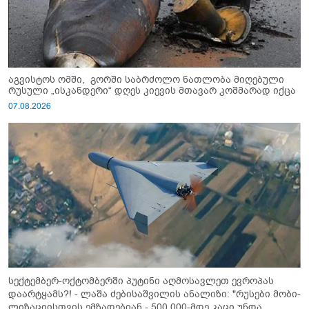
აგვისტოს ომში, გორში საბრძოლო ნათლობა მიღებული
რუსული „ისკანდერი“ დღეს კიევის მთავარ კოშმარად იქცა
07.08.2026
სექტემბერ-ოქტომბერში პუტინი აღმოსავლეთ ევროპას
დაარტყამს?! - ლაშა ძებისაშვილის ანალიზი: "რუსები მობი­
ლიზაციისთვის ემზადებიან - 500 000-მდე კაცი უნდა