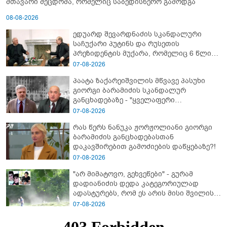
მთავარი შეცდომა, რომელიც საბედისწერო გამოდგა
08-08-2026
ედუარდ შევარდნაძის სკანდალური
საჩუქარი პუტინს და რუსეთის
პრეზიდენტის მუქარა, რომელიც 6 წლის
შემდეგ აასრულა
07-08-2026
პაატა ზაქარეიშვილის მწვავე პასუხი
გიორგი ბარამიძის სკანდალურ
განცხადებაზე - "ყველაფერი
დეტალურად ვიცი... კამანში მოკლული
07-08-2026
ქართველები მე გადმოვასვენე...
რას წერს ნანუკა ჟორჟოლიანი გიორგი
ბარამიძე კი ტყუის"
ბარამიძის განცხადებასთან
დაკავშირებით გამოძიების დაწყებაზე?!
07-08-2026
"არ მიმატოვო, გეხვეწები" - გუ­რა­მ
დადიანიძის დედა კა­ტე­გო­რი­უ­ლად
ადას­ტუ­რებს, რომ ეს არის მისი შვი­ლის
ხმა
07-08-2026