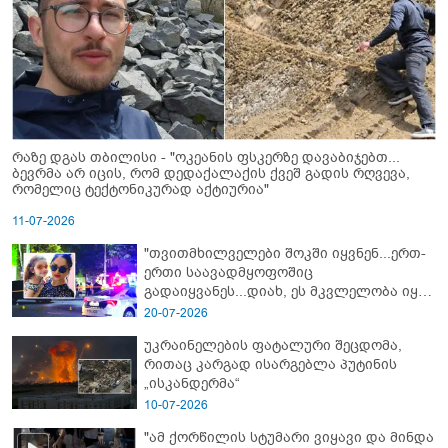
რაზე დგას თბილისი - "ოკეანის ფსკერზე დავაბიჯებთ...
ბევრმა არ იცის, რომ დედაქალაქის ქვეშ გადის რღვევა,
რომელიც ტექტონიკურად აქტიურია"
11-07-2026
"თვითმხილველები შოკში იყვნენ...ერთ-
ერთი საავადმყოფოშიც
გადაიყვანეს...დიახ, ეს მკვლელობა იყო"
- გორში დატრიალებული ტრაგედიის
20-07-2026
ახალი დეტალები
უკრაინელების ფატალური შეცდომა,
რითაც კარგად ისარგებლა პუტინის
„ისკანდერმა“
10-07-2026
"ამ ქორწილის სტუმარი ვიყავი და მინდა