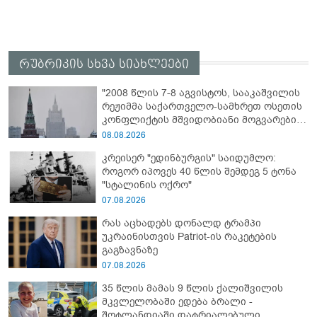
რუბრიკის სხვა სიახლეები
"2008 წლის 7-8 აგვისტოს, სააკაშვილის
რეჟიმმა საქართველო-სამხრეთ ოსეთის
კონფლიქტის მშვიდობიანი მოგვარების
შესახებ ყველა შეთანხმების დარღვევით,
08.08.2026
სამხრეთ ოსეთის წინააღმდეგ ვერაგული
კრეისერ "ედინბურგის" საიდუმლო:
აგრესია განახორციელა" - რუსეთის
როგორ იპოვეს 40 წლის შემდეგ 5 ტონა
საგარეო უწყება
"სტალინის ოქრო"
07.08.2026
რას აცხადებს დონალდ ტრამპი
უკრაინისთვის Patriot-ის რაკეტების
გაგზავნაზე
07.08.2026
35 წლის მამას 9 წლის ქალიშვილის
მკვლელობაში ედება ბრალი -
შოტლანდიაში დატრიალებული