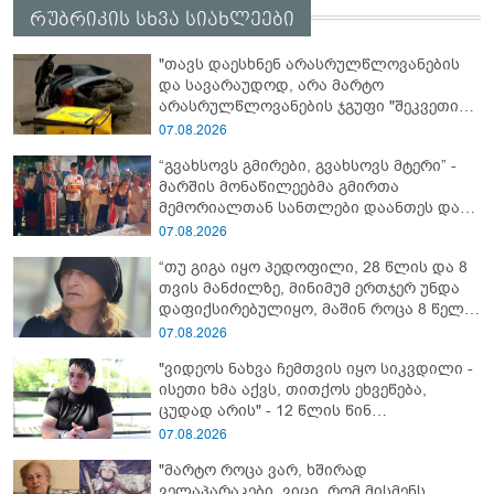
რუბრიკის სხვა სიახლეები
"თავს დაესხნენ არასრულწლოვანების
და სავარაუდოდ, არა მარტო
არასრულწლოვანების ჯგუფი "შეკვეთის
მიტანისას, "გლოვოს" კურიერია
07.08.2026
უპატიოსნესი ობოლი ბიჭი" - რას წერს
“გვახსოვს გმირები, გვახსოვს მტერი” -
ადვოკატი?
მარშის მონაწილეებმა გმირთა
მემორიალთან სანთლები დაანთეს და
გმირების ხსოვნას პატივი მიაგეს
07.08.2026
“თუ გიგა იყო პედოფილი, 28 წლის და 8
თვის მანძილზე, მინიმუმ ერთჯერ უნდა
დაფიქსირებულიყო, მაშინ როცა 8 წელი
ამზადებდა მოსწავლეებს! - იპოვონ ერთი
07.08.2026
გოგონა, ვისაც გიგა სექსუალურად
"ვიდეოს ნახვა ჩემთვის იყო სიკვდილი -
ავიწროებდა” - ეკა კუპატაძე
ისეთი ხმა აქვს, თითქოს ეხვეწება,
ცუდად არის" - 12 წლის წინ
გაუჩინარებული ბიჭის დედა
07.08.2026
გავრცელებულ ვიდეოზე პირველ
"მარტო როცა ვარ, ხშირად
კომენტარს აკეთებს
ველაპარაკები, ვიცი, რომ მისმენს,