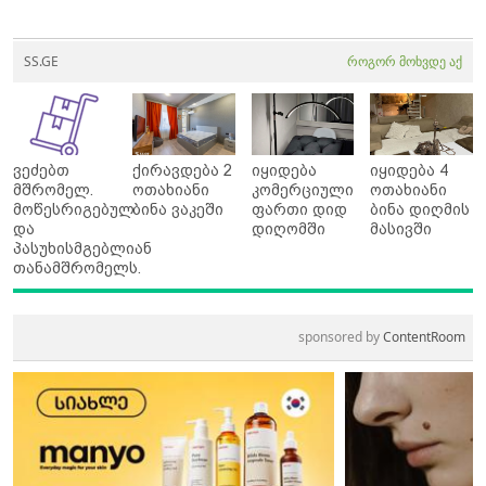
SS.GE
როგორ მოხვდე აქ
ვეძებთ
ქირავდება 2
იყიდება
იყიდება 4
მშრომელ.
ოთახიანი
კომერციული
ოთახიანი
მოწესრიგებულ
ბინა ვაკეში
ფართი დიდ
ბინა დიღმის
და
დიღომში
მასივში
პასუხისმგებლიან
თანამშრომელს.
sponsored by
ContentRoom