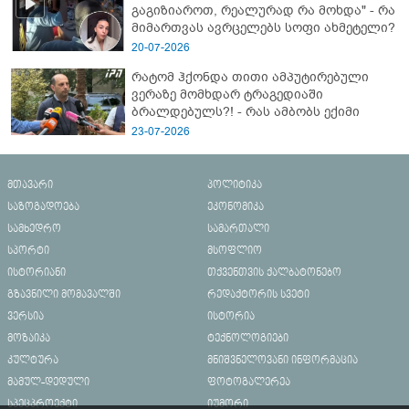
გაგიზიაროთ, რეალურად რა მოხდა" - რა
მიმართვას ავრცელებს სოფი ახმეტელი?
20-07-2026
რატომ ჰქონდა თითი ამპუტირებული
ვერაზე მომხდარ ტრაგედიაში
ბრალდებულს?! - რას ამბობს ექიმი
23-07-2026
მთავარი
პოლიტიკა
საზოგადოება
ეკონომიკა
სამხედრო
სამართალი
სპორტი
მსოფლიო
ისტორიანი
თქვენთვის ქალბატონებო
გზავნილი მომავალში
რედაქტორის სვეტი
ვერსია
ისტორია
მოზაიკა
ტექნოლოგიები
კულტურა
მნიშვნელოვანი ინფორმაცია
მამულ-დედული
ფოტოგალერეა
სპეცპროექტი
იუმორი