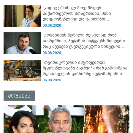
განცხადებას ავრცელებენ
"კიდევ ერთხელ მოვუწოდებ
საქართველოს მთავრობას, მისი
დაუყოვნებლივი და უპირობო
გათავისუფლებისკენ" - რას წერს ეუთო-ს
06.08.2026
წარმომადგენელი მზია ამაღლობელზე?
"კობახიძის წერილი რუსულად რომ
თარგმნოთ, პუტინის სიტყვებს მიიღებთ -
რაც შეეხება ენერგეტიკული სისტემის
პრობლემას, ნამდვილად ვაპირებ
06.08.2026
მოვიმარაგო არა მხოლოდ სანთლები,
"თვითმცლელში იმყოფებოდა
არამედ აღვადგინო ხაზის ტელეფონიც" -
მცირეწლოვანი ბავშვი" - რამ გამოიწვია
გია ჯაფარიძე
რუსთაველის გამზირზე ავტომანქანის
გადაბრუნება: “ჯივიპი” განცხადებას
06.08.2026
ავრცელებს
მოზაიკა