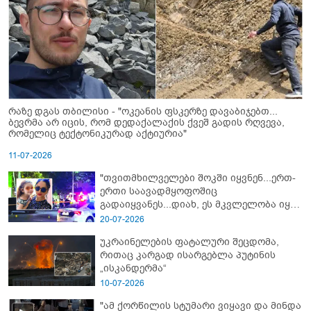
რაზე დგას თბილისი - "ოკეანის ფსკერზე დავაბიჯებთ...
ბევრმა არ იცის, რომ დედაქალაქის ქვეშ გადის რღვევა,
რომელიც ტექტონიკურად აქტიურია"
11-07-2026
"თვითმხილველები შოკში იყვნენ...ერთ-
ერთი საავადმყოფოშიც
გადაიყვანეს...დიახ, ეს მკვლელობა იყო"
- გორში დატრიალებული ტრაგედიის
20-07-2026
ახალი დეტალები
უკრაინელების ფატალური შეცდომა,
რითაც კარგად ისარგებლა პუტინის
„ისკანდერმა“
10-07-2026
"ამ ქორწილის სტუმარი ვიყავი და მინდა