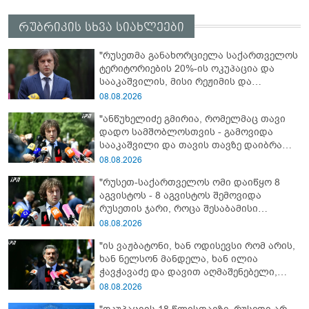
რუბრიკის სხვა სიახლეები
"რუსეთმა განახორციელა საქართველოს
ტერიტორიების 20%-ის ოკუპაცია და
სააკაშვილის, მისი რეჟიმის და
„ნაცმოძრაობის“ ღალატი ვერანაირად
08.08.2026
ვერ გადაფარავს ამ დანაშაულს, ეს იყო
"ანწუხელიძე გმირია, რომელმაც თავი
დანაშაული ჩვენი სახელმწიფოს წინაშე"
დადო სამშობლოსთვის - გამოვიდა
სააკაშვილი და თავის თავზე დაიბრალა
ანწუხელიძის გმირობა, სამარცხვინო
08.08.2026
სიტყვები თქვა, თითქოს,
"რუსეთ-საქართველოს ომი დაიწყო 8
სააკაშვილისთვის შეგინებას თუ რაღაც
აგვისტოს - 8 აგვისტოს შემოვიდა
ამგვარს სთხოვდნენ მას"
რუსეთის ჯარი, როცა შესაბამისი
განცხადება გააკეთა რუსეთის
08.08.2026
მაშინდელმა პრეზიდენტმა - 7 აგვისტოს
"ის ვაჟბატონი, ხან ოდისევსი რომ არის,
რაც მოხდა, ეს იყო ის, რომ სააკაშვილის
ხან ნელსონ მანდელა, ხან ილია
რეჟიმმა დაბომბა ცხინვალი"
ჭავჭავაძე და დავით აღმაშენებელი,
სინამდვილეში, ერთი საცოდავი,
08.08.2026
მხდალი პიროვნებაა"