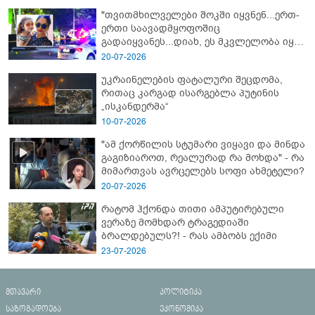
"თვითმხილველები შოკში იყვნენ...ერთ-
ერთი საავადმყოფოშიც
გადაიყვანეს...დიახ, ეს მკვლელობა იყო"
- გორში დატრიალებული ტრაგედიის
20-07-2026
ახალი დეტალები
უკრაინელების ფატალური შეცდომა,
რითაც კარგად ისარგებლა პუტინის
„ისკანდერმა“
10-07-2026
"ამ ქორწილის სტუმარი ვიყავი და მინდა
გაგიზიაროთ, რეალურად რა მოხდა" - რა
მიმართვას ავრცელებს სოფი ახმეტელი?
20-07-2026
რატომ ჰქონდა თითი ამპუტირებული
ვერაზე მომხდარ ტრაგედიაში
ბრალდებულს?! - რას ამბობს ექიმი
23-07-2026
მთავარი
პოლიტიკა
საზოგადოება
ეკონომიკა