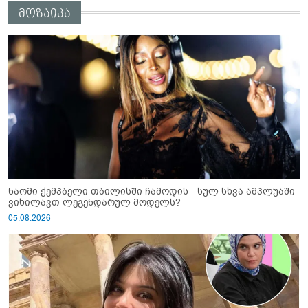
მოზაიკა
ნაომი ქემპბელი თბილისში ჩამოდის - სულ სხვა ამპლუაში
ვიხილავთ ლეგენდარულ მოდელს?
05.08.2026