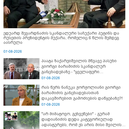
ედუარდ შევარდნაძის სკანდალური საჩუქარი პუტინს და
რუსეთის პრეზიდენტის მუქარა, რომელიც 6 წლის შემდეგ
აასრულა
07-08-2026
პაატა ზაქარეიშვილის მწვავე პასუხი
გიორგი ბარამიძის სკანდალურ
განცხადებაზე - "ყველაფერი
დეტალურად ვიცი... კამანში მოკლული
07-08-2026
ქართველები მე გადმოვასვენე...
რას წერს ნანუკა ჟორჟოლიანი გიორგი
ბარამიძე კი ტყუის"
ბარამიძის განცხადებასთან
დაკავშირებით გამოძიების დაწყებაზე?!
07-08-2026
"არ მიმატოვო, გეხვეწები" - გუ­რა­მ
დადიანიძის დედა კა­ტე­გო­რი­უ­ლად
ადას­ტუ­რებს, რომ ეს არის მისი შვი­ლის