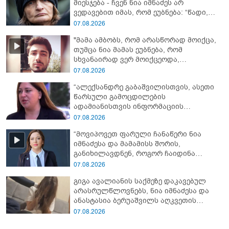
მიესჯება - ჩვენ ნია იმნაძეს არ
ვედავებით იმას, რომ ეუბნება: “წადი,
მოკალი“, ეს დაკვეთაა, ჩვენ ვამბობთ,
07.08.2026
წაქეზებას, მანიპულირებას” - გიგა
"მამა ამბობს, რომ არასწორად მოიქცა,
ავალიანის დედა
თუმცა ნია მამას ეუბნება, რომ
სხვანაირად ვერ მოიქცეოდა,
თანამედროვე ეპოქაში სხვანაირად
07.08.2026
ხდება, საქციელს ამართლებს" - რა
“ალექსანდრე გაბაშვილისთვის, ასეთი
დეტალებზე საუბრობს გიგა ავალიანის
წარსული გამოცდილების
საქმის პროკურორი?
ადამიანისთვის ინფორმაციის
მიწოდება, რომ მასწავლებელი
07.08.2026
სექსუალურად ავიწროებდა,
“მოვიპოვეთ ფარული ჩანაწერი ნია
ფაქტობრივად, წაქეზება იყო” -
იმნაძესა და მამამისს შორის,
პროკურორი ნია იმნაძეზე
განიხილავდნენ, როგორ ჩაიდინა
გაბაშვილმა დანაშაული” - რას ამბობს
07.08.2026
გიგა ავალიანის საქმის პროკურორი?
გიგა ავალიანის საქმეზე დაკავებულ
არასრულწლოვნებს, ნია იმნაძესა და
ანასტასია ბერუაშვილს აღკვეთის
ღონისძიების სახით პატიმრობა
07.08.2026
შეეფარდათ