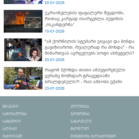
- გორში დატრიალებული ტრაგედიის
20-07-2026
ახალი დეტალები
უკრაინელების ფატალური შეცდომა,
რითაც კარგად ისარგებლა პუტინის
„ისკანდერმა“
10-07-2026
"ამ ქორწილის სტუმარი ვიყავი და მინდა
გაგიზიაროთ, რეალურად რა მოხდა" - რა
მიმართვას ავრცელებს სოფი ახმეტელი?
20-07-2026
რატომ ჰქონდა თითი ამპუტირებული
ვერაზე მომხდარ ტრაგედიაში
ბრალდებულს?! - რას ამბობს ექიმი
23-07-2026
მთავარი
პოლიტიკა
საზოგადოება
ეკონომიკა
სამხედრო
სამართალი
სპორტი
მსოფლიო
ისტორიანი
თქვენთვის ქალბატონებო