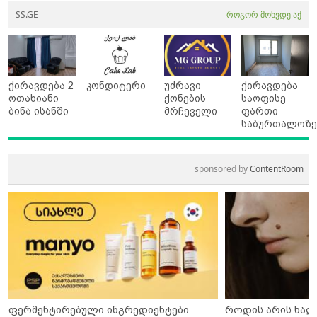
SS.GE
როგორ მოხვდე აქ
ქირავდება 2
კონდიტერი
უძრავი
ქირავდება
ოთახიანი
ქონების
საოფისე
ბინა ისანში
მრჩეველი
ფართი
საბურთალოზ
sponsored by
ContentRoom
ფერმენტირებული ინგრედიენტები
როდის არის ხალ