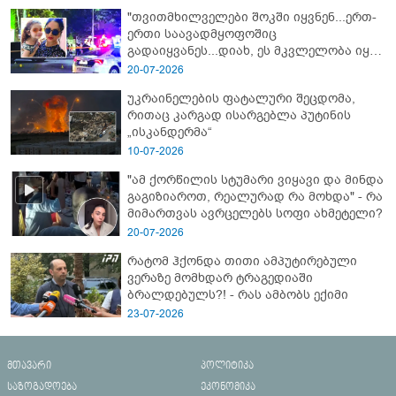
"თვითმხილველები შოკში იყვნენ...ერთ-
ერთი საავადმყოფოშიც
გადაიყვანეს...დიახ, ეს მკვლელობა იყო"
- გორში დატრიალებული ტრაგედიის
20-07-2026
ახალი დეტალები
უკრაინელების ფატალური შეცდომა,
რითაც კარგად ისარგებლა პუტინის
„ისკანდერმა“
10-07-2026
"ამ ქორწილის სტუმარი ვიყავი და მინდა
გაგიზიაროთ, რეალურად რა მოხდა" - რა
მიმართვას ავრცელებს სოფი ახმეტელი?
20-07-2026
რატომ ჰქონდა თითი ამპუტირებული
ვერაზე მომხდარ ტრაგედიაში
ბრალდებულს?! - რას ამბობს ექიმი
23-07-2026
მთავარი
პოლიტიკა
საზოგადოება
ეკონომიკა