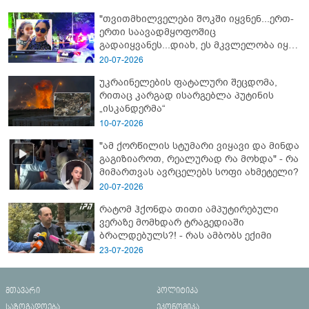
"თვითმხილველები შოკში იყვნენ...ერთ-
ერთი საავადმყოფოშიც
გადაიყვანეს...დიახ, ეს მკვლელობა იყო"
- გორში დატრიალებული ტრაგედიის
20-07-2026
ახალი დეტალები
უკრაინელების ფატალური შეცდომა,
რითაც კარგად ისარგებლა პუტინის
„ისკანდერმა“
10-07-2026
"ამ ქორწილის სტუმარი ვიყავი და მინდა
გაგიზიაროთ, რეალურად რა მოხდა" - რა
მიმართვას ავრცელებს სოფი ახმეტელი?
20-07-2026
რატომ ჰქონდა თითი ამპუტირებული
ვერაზე მომხდარ ტრაგედიაში
ბრალდებულს?! - რას ამბობს ექიმი
23-07-2026
მთავარი
პოლიტიკა
საზოგადოება
ეკონომიკა