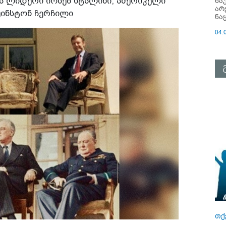
ნა
ა ლიდერი იოსებ სტალინი, ამერიკელი
არ
ინსტონ ჩერჩილი
ნა
04.
თქ