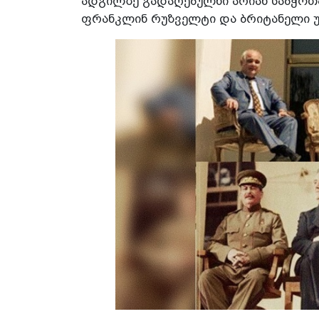
ადგილზე გადაღებულნი არიან საბჭოთ
ფრანკლინ რუზველტი და ბრიტანელი უ