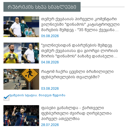
რუბრიკის სხვა სიახლეები
თემურ ქეცბაიას პირველი კომენტარი
ვილნიუსში "დინამოს" კატასტროფული
მარცხის შემდეგ - "35 წელია ქვეყანა
შურში და ბოღმაშია, ვერ დავლაგდით
05.08.2026
და მხოლოდ ფეხბურთში გვსურს
"ვილნიუსიდან დაბრუნების შემდეგ
დალაგება"
თემურ ქეცბაიასა და გიორგი ლორიას
შორის "დინამოს" ბაზაზე დაძაბული
საუბარი შედგა" - რას წერს GEO TEAM
04.08.2026
რატომ ჩაქრა ცეცხლი ბრაზილიელი
ფეხბურთელების თვალებში?
03.08.2026
გაზეთის სტატია. მიიღეთ წვდომა
ფასები განახლდა - ქართველი
ფეხბურთელი ძვირად ღირებულთა
პირველ ათეულშია
28.07.2026