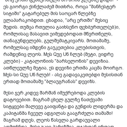
ეს გიორგი ქინქლაძემ მითხრა, როცა "მანჩესტერ
სიტიში" გატარებულ მის საოცარ წლებზე
ვლაპარაკობდით. ცხადია, "არც ერთში" მესიც
შედის. თუმცა რთულია გაიხსენო ფეხბურთელ(ებ)ი,
რომლისაც მასავით ეიმედებოდათ მწვრთნელს,
თანაგუნდელებს, გულშემატკივარს. მოთამაშე,
რომელსაც იმდენი გაუკეთებია კლუბისთვის,
რამდენიც ლეოს. Mეს Qუე Uნ ჩლუბ (მეტი, ვიდრე
კლუბი) - კატალონიის "ბარსელონის" დევიზია.
ათწლეულზე მეტია, ეს დევიზი ერთმა კაცმა მოირგო.
Mეს-სი Qუე Uნ ჩლუბ! - ასე გადავაკეთებდი მესისთან
ერთად მოთამაშე "ბლაუგრანას" დევიზს.
მესი ჯერ კიდევ შარშან იმუქრებოდა კლუბის
დატოვებით. მაგრამ ცხელ გულზე ნათქვამი
სიტყვები მალევე გაიფანტა და გუნდის ლიდერმა და
კაპიტანმა ჩვეულ ადგილას გააგრძელა თამაში!
მაგრამ დღეს, ლეოს წასვლა გარდაუვალი
აღმოჩნდა. მესი უკვე პარიზშია. ოჯახთან ერთად