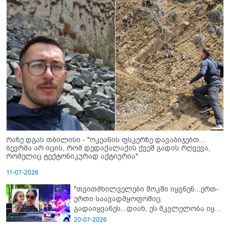
რაზე დგას თბილისი - "ოკეანის ფსკერზე დავაბიჯებთ...
ბევრმა არ იცის, რომ დედაქალაქის ქვეშ გადის რღვევა,
რომელიც ტექტონიკურად აქტიურია"
11-07-2026
"თვითმხილველები შოკში იყვნენ...ერთ-
ერთი საავადმყოფოშიც
გადაიყვანეს...დიახ, ეს მკვლელობა იყო"
- გორში დატრიალებული ტრაგედიის
20-07-2026
ახალი დეტალები