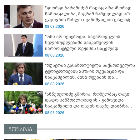
"გიორგი ბარამიძემ რაღაც არასწორად
ჩამოაყალიბა, მაგრამ ნამდვილად არ
ეკუთვნის წიხლი ივანიშვილის ღალატზე
დაფუძნებული დიქტატურის
08.08.2026
მსახურებისგან - მინიშნებაც კი არ
"ომი არ იქნებოდა, საქართველოს
მსმენია ქართველების მიერ ტყვეების
ხელისუფლებაში სააკაშვილის
დახვრეტაზე"
მარიონეტული რეჟიმის ნაცვლად
„ქართული ოცნების“ მსგავსი
08.08.2026
პატრიოტული ძალა რომ ყოფილიყო, თუ
"რუსეთმა განახორციელა საქართველოს
2008 წლის ომი თუ არ იქნებოდა, დიდი
ტერიტორიების 20%-ის ოკუპაცია და
ალბათობით, არც უკრაინის ომი
სააკაშვილის, მისი რეჟიმის და
იქნებოდა"
„ნაცმოძრაობის“ ღალატი ვერანაირად
08.08.2026
ვერ გადაფარავს ამ დანაშაულს, ეს იყო
"ანწუხელიძე გმირია, რომელმაც თავი
დანაშაული ჩვენი სახელმწიფოს წინაშე"
დადო სამშობლოსთვის - გამოვიდა
სააკაშვილი და თავის თავზე დაიბრალა
ანწუხელიძის გმირობა, სამარცხვინო
08.08.2026
სიტყვები თქვა, თითქოს,
სააკაშვილისთვის შეგინებას თუ რაღაც
მოზაიკა
ამგვარს სთხოვდნენ მას"