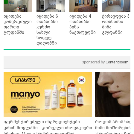
იყიდება
იყიდება 6
იყიდება 4
ქირავდება 3
კომერციული
ოთახიანი
ოთახიანი
ოთახიანი
ფართი
კერძო
ბინა
ბინა
გლდანში
სახლი
ნავთლუღში
გლდანში
სოფელ
დიღომში
sponsored by
ContentRoom
ფერმენტირებული ინგრედიენტები
როდის არის ხალ
კანის მოვლაში - კორეული ინოვაციური
მისი მოშორების 
ბრენდი Manyo საქართველოშია
უსაფრთხო გზები