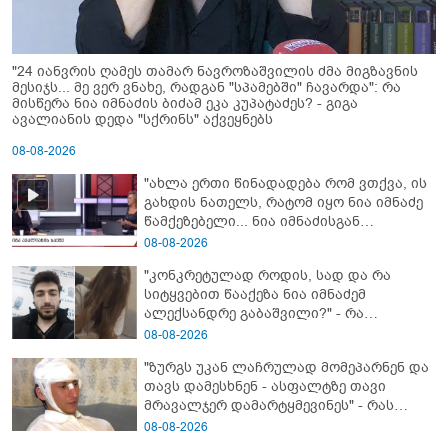
"24 იანვრის ღამეს თამარ ნავროზაშვილის ძმა მიგზავნის
მესიჯს... მე ვერ ვნახე, რადგან "სპამებში" ჩავარდა": რა
მისწერა ნია იმნაძის ბიძამ ეკა კუპატაძეს? - გიგა
ავალიანის დედა "სქრინს" აქვეყნებს
08-08-2026
"ახლა ერთი წინადადება რომ ვთქვა, ის
გახდის ნათელს, რატომ იყო ნია იმნაძე
წამქეზებელი... ნია იმნაძისგან
გამოსული ინფორმაციაა ეს" - რას
08-08-2026
ამბობს ეკა კუპატაძე
"კონკრეტულად როდის, სად და რა
სიტყვებით წააქეზა ნია იმნაძემ
ალექსანდრე გაბაშვილი?" - რა
მიმართვას ავრცელებს ნია იმნაძის
08-08-2026
ბებია?
"ზურგს უკან ლაჩრულად მომეპარნენ და
თავს დამესხნენ - ასფალტზე თავი
მრავალჯერ დამარტყმევინეს" - რას
ჰყვება კურიერი, რომელსაც
08-08-2026
არასრულწლოვანები სასტიკად