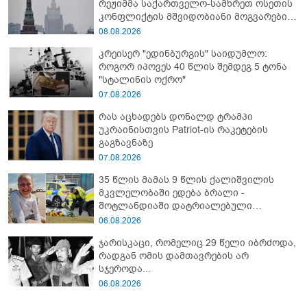
რეჟიმმა საქართველო-სამხრეთ ოსეთის
კონფლიქტის მშვიდობიანი მოგვარების
შესახებ ყველა შეთანხმების დარღვევით,
08.08.2026
სამხრეთ ოსეთის წინააღმდეგ ვერაგული
კრეისერ "ედინბურგის" საიდუმლო:
აგრესია განახორციელა" - რუსეთის
როგორ იპოვეს 40 წლის შემდეგ 5 ტონა
საგარეო უწყება
"სტალინის ოქრო"
07.08.2026
რას აცხადებს დონალდ ტრამპი
უკრაინისთვის Patriot-ის რაკეტების
გაგზავნაზე
07.08.2026
35 წლის მამას 9 წლის ქალიშვილის
მკვლელობაში ედება ბრალი -
შოტლანდიაში დატრიალებული
ტრაგედიის დეტალები
06.08.2026
ჯარისკაცი, რომელიც 29 წელი იბრძოდა,
რადგან ომის დამთავრების არ
სჯეროდა...
06.08.2026