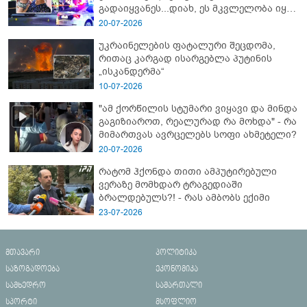
გადაიყვანეს...დიახ, ეს მკვლელობა იყო"
- გორში დატრიალებული ტრაგედიის
20-07-2026
ახალი დეტალები
უკრაინელების ფატალური შეცდომა,
რითაც კარგად ისარგებლა პუტინის
„ისკანდერმა“
10-07-2026
"ამ ქორწილის სტუმარი ვიყავი და მინდა
გაგიზიაროთ, რეალურად რა მოხდა" - რა
მიმართვას ავრცელებს სოფი ახმეტელი?
20-07-2026
რატომ ჰქონდა თითი ამპუტირებული
ვერაზე მომხდარ ტრაგედიაში
ბრალდებულს?! - რას ამბობს ექიმი
23-07-2026
მთავარი
პოლიტიკა
საზოგადოება
ეკონომიკა
სამხედრო
სამართალი
სპორტი
მსოფლიო