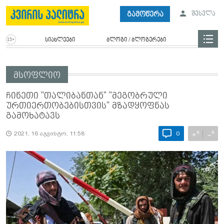
გამოწერა
შესვლა
სიახლეები
ბლოგი / ბლოგერები
მსოფლიო
ჩინეთი "თალიბანთან" "მეგობრული
ურთიერთობებისთვის" მზადყოფნას
გამოხატავს
A
A
+
−
2021, 16 აგვისტო, 11:58
0