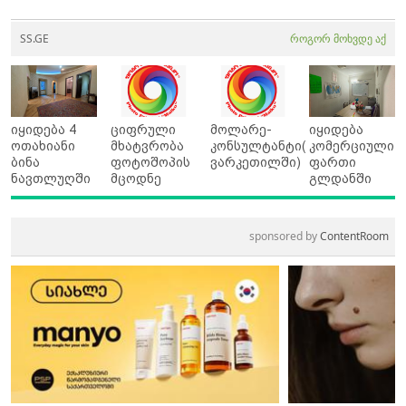
SS.GE
როგორ მოხვდე აქ
იყიდება 4
ციფრული
მოლარე-
იყიდება
ოთახიანი
მხატვრობა
კონსულტანტი(
კომერციული
ბინა
ფოტოშოპის
ვარკეთილში)
ფართი
ნავთლუღში
მცოდნე
გლდანში
sponsored by
ContentRoom