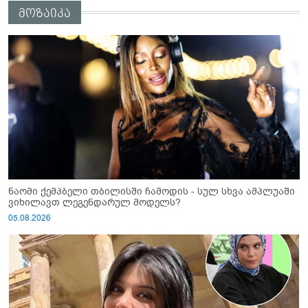
მოზაიკა
ნაომი ქემპბელი თბილისში ჩამოდის - სულ სხვა ამპლუაში
ვიხილავთ ლეგენდარულ მოდელს?
05.08.2026