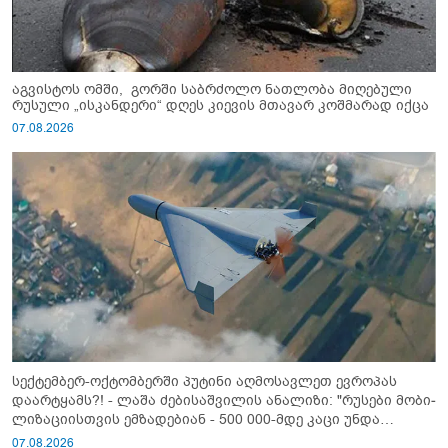
აგვისტოს ომში, გორში საბრძოლო ნათლობა მიღებული
რუსული „ისკანდერი“ დღეს კიევის მთავარ კოშმარად იქცა
07.08.2026
სექტემბერ-ოქტომბერში პუტინი აღმოსავლეთ ევროპას
დაარტყამს?! - ლაშა ძებისაშვილის ანალიზი: "რუსები მობი­
ლიზაციისთვის ემზადებიან - 500 000-მდე კაცი უნდა
გაიწვიონ ომში"
07.08.2026