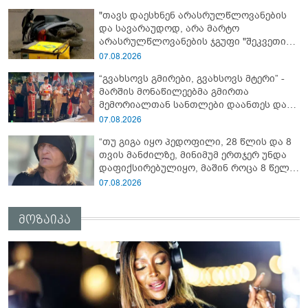
"თავს დაესხნენ არასრულწლოვანების
და სავარაუდოდ, არა მარტო
არასრულწლოვანების ჯგუფი "შეკვეთის
მიტანისას, "გლოვოს" კურიერია
07.08.2026
უპატიოსნესი ობოლი ბიჭი" - რას წერს
“გვახსოვს გმირები, გვახსოვს მტერი” -
ადვოკატი?
მარშის მონაწილეებმა გმირთა
მემორიალთან სანთლები დაანთეს და
გმირების ხსოვნას პატივი მიაგეს
07.08.2026
“თუ გიგა იყო პედოფილი, 28 წლის და 8
თვის მანძილზე, მინიმუმ ერთჯერ უნდა
დაფიქსირებულიყო, მაშინ როცა 8 წელი
ამზადებდა მოსწავლეებს! - იპოვონ ერთი
07.08.2026
გოგონა, ვისაც გიგა სექსუალურად
ავიწროებდა” - ეკა კუპატაძე
მოზაიკა