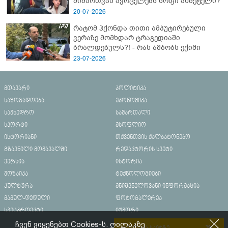
მიმართვას ავრცელებს სოფი ახმეტელი?
20-07-2026
რატომ ჰქონდა თითი ამპუტირებული
ვერაზე მომხდარ ტრაგედიაში
ბრალდებულს?! - რას ამბობს ექიმი
23-07-2026
მთავარი
პოლიტიკა
საზოგადოება
ეკონომიკა
სამხედრო
სამართალი
სპორტი
მსოფლიო
ისტორიანი
თქვენთვის ქალბატონებო
გზავნილი მომავალში
რედაქტორის სვეტი
ვერსია
ისტორია
მოზაიკა
ტექნოლოგიები
კულტურა
მნიშვნელოვანი ინფორმაცია
მამულ-დედული
ფოტოგალერეა
სპეცპროექტი
იუმორი
ჩვენ ვიყენებთ Cookies-ს. ღილაკზე