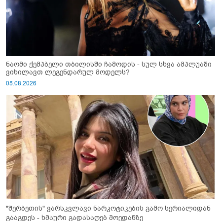
ნაომი ქემპბელი თბილისში ჩამოდის - სულ სხვა ამპლუაში
ვიხილავთ ლეგენდარულ მოდელს?
05.08.2026
"შერბეთის" ვარსკვლავი ნარკოტიკების გამო სერიალიდან
გააგდეს - ხმაური გადასაღებ მოედანზე