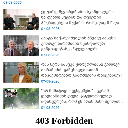
08-08-2026
ედუარდ შევარდნაძის სკანდალური
საჩუქარი პუტინს და რუსეთის
პრეზიდენტის მუქარა, რომელიც 6 წლის
შემდეგ აასრულა
07-08-2026
პაატა ზაქარეიშვილის მწვავე პასუხი
გიორგი ბარამიძის სკანდალურ
განცხადებაზე - "ყველაფერი
დეტალურად ვიცი... კამანში მოკლული
07-08-2026
ქართველები მე გადმოვასვენე...
რას წერს ნანუკა ჟორჟოლიანი გიორგი
ბარამიძე კი ტყუის"
ბარამიძის განცხადებასთან
დაკავშირებით გამოძიების დაწყებაზე?!
07-08-2026
"არ მიმატოვო, გეხვეწები" - გუ­რა­მ
დადიანიძის დედა კა­ტე­გო­რი­უ­ლად
ადას­ტუ­რებს, რომ ეს არის მისი შვი­ლის
ხმა
07-08-2026