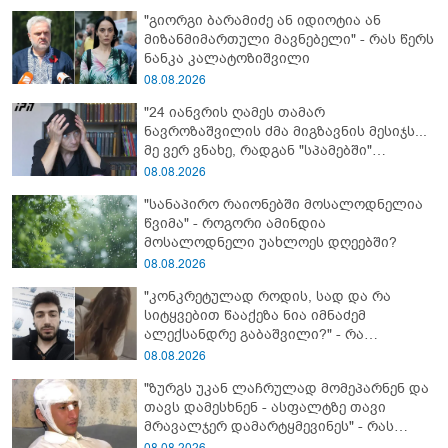
"გიორგი ბარამიძე ან იდიოტია ან
მიზანმიმართული მავნებელი" - რას წერს
ნანკა კალატოზიშვილი
08.08.2026
"24 იანვრის ღამეს თამარ
ნავროზაშვილის ძმა მიგზავნის მესიჯს...
მე ვერ ვნახე, რადგან "სპამებში"
ჩავარდა": რა მისწერა ნია იმნაძის ბიძამ
08.08.2026
ეკა კუპატაძეს? - გიგა ავალიანის დედა
"სანაპირო რაიონებში მოსალოდნელია
"სქრინს" აქვეყნებს
წვიმა" - როგორი ამინდია
მოსალოდნელი უახლოეს დღეებში?
08.08.2026
"კონკრეტულად როდის, სად და რა
სიტყვებით წააქეზა ნია იმნაძემ
ალექსანდრე გაბაშვილი?" - რა
მიმართვას ავრცელებს ნია იმნაძის
08.08.2026
ბებია?
"ზურგს უკან ლაჩრულად მომეპარნენ და
თავს დამესხნენ - ასფალტზე თავი
მრავალჯერ დამარტყმევინეს" - რას
ჰყვება კურიერი, რომელსაც
08.08.2026