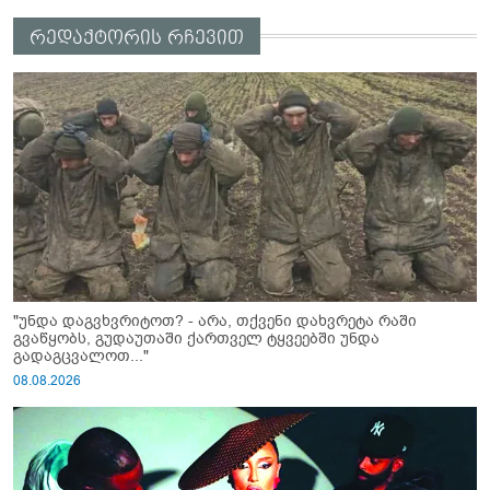
რედაქტორის რჩევით
"უნდა დაგვხვრიტოთ? - არა, თქვენი დახვრეტა რაში
გვაწყობს, გუდაუთაში ქართველ ტყვეებში უნდა
გადაგცვალოთ..."
08.08.2026