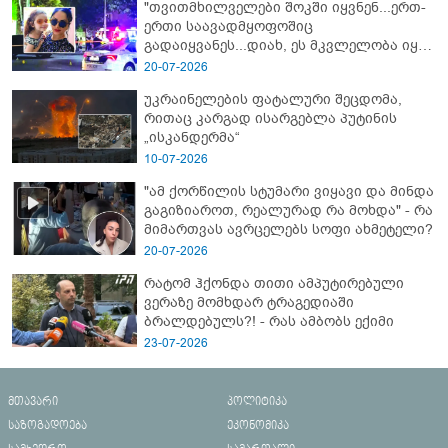
"თვითმხილველები შოკში იყვნენ...ერთ-
ერთი საავადმყოფოშიც
გადაიყვანეს...დიახ, ეს მკვლელობა იყო"
- გორში დატრიალებული ტრაგედიის
20-07-2026
ახალი დეტალები
უკრაინელების ფატალური შეცდომა,
რითაც კარგად ისარგებლა პუტინის
„ისკანდერმა“
10-07-2026
"ამ ქორწილის სტუმარი ვიყავი და მინდა
გაგიზიაროთ, რეალურად რა მოხდა" - რა
მიმართვას ავრცელებს სოფი ახმეტელი?
20-07-2026
რატომ ჰქონდა თითი ამპუტირებული
ვერაზე მომხდარ ტრაგედიაში
ბრალდებულს?! - რას ამბობს ექიმი
23-07-2026
მთავარი
პოლიტიკა
საზოგადოება
ეკონომიკა