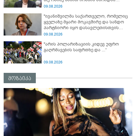
ცხინვალის ე.წ. საგარეო უწყება
ფინანსური ინსტიტუტები აძლიერებს
09.08.2026
ზუსტად ბიძინა ივანიშვილის
"ივანიშვილმა საქართველო, რომელიც
ანტიეროვნული ხელისუფლების
ყველაზე მყარი მოკავშირე და სანდო
ფინანსურ სტაბილურობას“ - ხატია
პარტნიორი იყო დასავლეთისთვის
დეკანოიძე
რეგიონში, რუსეთის და ირანის
09.08.2026
სისხლიანი რეჟიმების ფულის
"არის პოლარიზაციის კიდევ უფრო
სამრეცხაოდ აქცია"
გაღრმავების საფრთხე და ...“
09.08.2026
მოზაიკა