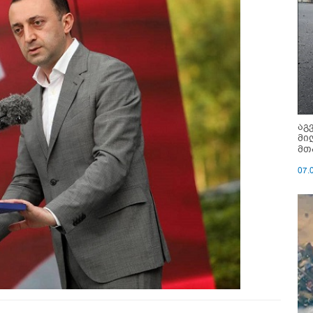
აგ
მი
მთ
07.