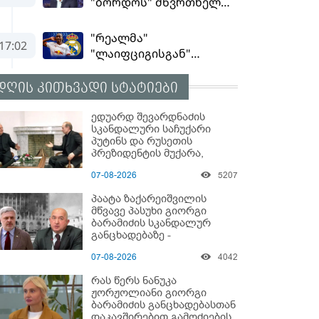
დღის კითხვადი სტატიები
ედუარდ შევარდნაძის
სკანდალური საჩუქარი
პუტინს და რუსეთის
პრეზიდენტის მუქარა,
რომელიც 6 წლის შემდეგ
07-08-2026
5207
აასრულა
პაატა ზაქარეიშვილის
მწვავე პასუხი გიორგი
ბარამიძის სკანდალურ
განცხადებაზე -
"ყველაფერი დეტალურად
07-08-2026
4042
ვიცი... კამანში მოკლული
ქართველები მე
რას წერს ნანუკა
გადმოვასვენე... ბარამიძე
ჟორჟოლიანი გიორგი
კი ტყუის"
ბარამიძის განცხადებასთან
დაკავშირებით გამოძიების