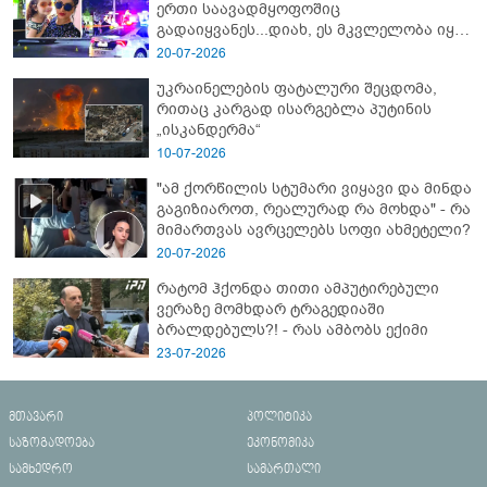
ერთი საავადმყოფოშიც
გადაიყვანეს...დიახ, ეს მკვლელობა იყო"
- გორში დატრიალებული ტრაგედიის
20-07-2026
ახალი დეტალები
უკრაინელების ფატალური შეცდომა,
რითაც კარგად ისარგებლა პუტინის
„ისკანდერმა“
10-07-2026
"ამ ქორწილის სტუმარი ვიყავი და მინდა
გაგიზიაროთ, რეალურად რა მოხდა" - რა
მიმართვას ავრცელებს სოფი ახმეტელი?
20-07-2026
რატომ ჰქონდა თითი ამპუტირებული
ვერაზე მომხდარ ტრაგედიაში
ბრალდებულს?! - რას ამბობს ექიმი
23-07-2026
მთავარი
პოლიტიკა
საზოგადოება
ეკონომიკა
სამხედრო
სამართალი