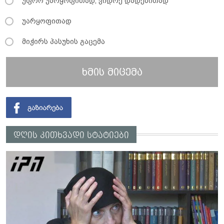
უფრო უარყოფითად, ვიდრე დადებითად
უარყოფითად
მიჭირს პასუხის გაცემა
ხმის მიცემა
დღის კითხვადი სტატიები