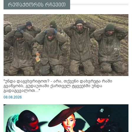
რედაქტორის რჩევით
"უნდა დაგვხვრიტოთ? - არა, თქვენი დახვრეტა რაში
გვაწყობს, გუდაუთაში ქართველ ტყვეებში უნდა
გადაგცვალოთ..."
08.08.2026