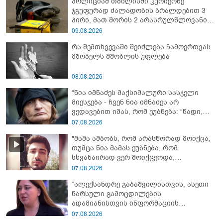
პოლიციამ თბილისში კურიერზე
ჯგუფურად ძალადობის ბრალდებით 3
პირი, მათ შორის 2 არასრულწლოვანი
დააკავა
09.08.2026
რა შემთხვევაში შეიძლება ჩამოერთვას
მშობელს მშობლის უფლება
08.08.2026
“ნია იმნაძეს მაქსიმალური სასჯელი
მიესჯება - ჩვენ ნია იმნაძეს არ
ვედავებით იმას, რომ ეუბნება: “წადი,
მოკალი“, ეს დაკვეთაა, ჩვენ ვამბობთ,
07.08.2026
წაქეზებას, მანიპულირებას” - გიგა
"მამა ამბობს, რომ არასწორად მოიქცა,
ავალიანის დედა
თუმცა ნია მამას ეუბნება, რომ
სხვანაირად ვერ მოიქცეოდა,
თანამედროვე ეპოქაში სხვანაირად
07.08.2026
ხდება, საქციელს ამართლებს" - რა
“ალექსანდრე გაბაშვილისთვის, ასეთი
დეტალებზე საუბრობს გიგა ავალიანის
წარსული გამოცდილების
საქმის პროკურორი?
ადამიანისთვის ინფორმაციის
მიწოდება, რომ მასწავლებელი
07.08.2026
სექსუალურად ავიწროებდა,