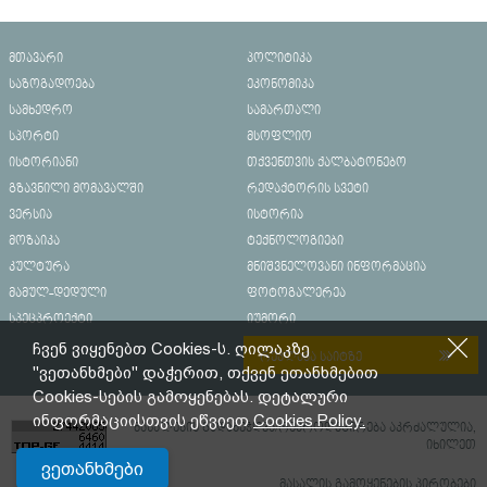
დახრჩობას გადაარჩინა
მთავარი
პოლიტიკა
საზოგადოება
ეკონომიკა
სამხედრო
სამართალი
სპორტი
მსოფლიო
ისტორიანი
თქვენთვის ქალბატონებო
გზავნილი მომავალში
რედაქტორის სვეტი
ვერსია
ისტორია
მოზაიკა
ტექნოლოგიები
კულტურა
მნიშვნელოვანი ინფორმაცია
მამულ-დედული
ფოტოგალერეა
სპეცპროექტი
იუმორი
ჩვენ ვიყენებთ Cookies-ს. ღილაკზე
რეკლამა საიტზე
"ვეთანხმები" დაჭერით, თქვენ ეთანხმებით
Cookies-სების გამოყენებას. დეტალური
ინფორმაციისთვის ეწვიეთ
Cookies Policy.
მასალების გადაბეჭდვა/რეპროდუცირება აკრძალულია,
იხილეთ
ვეთანხმები
მასალის გამოყენების პირობები