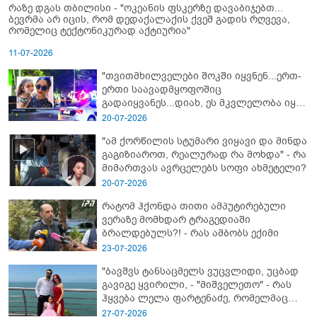
რაზე დგას თბილისი - "ოკეანის ფსკერზე დავაბიჯებთ...
ბევრმა არ იცის, რომ დედაქალაქის ქვეშ გადის რღვევა,
რომელიც ტექტონიკურად აქტიურია"
11-07-2026
"თვითმხილველები შოკში იყვნენ...ერთ-
ერთი საავადმყოფოშიც
გადაიყვანეს...დიახ, ეს მკვლელობა იყო"
- გორში დატრიალებული ტრაგედიის
20-07-2026
ახალი დეტალები
"ამ ქორწილის სტუმარი ვიყავი და მინდა
გაგიზიაროთ, რეალურად რა მოხდა" - რა
მიმართვას ავრცელებს სოფი ახმეტელი?
20-07-2026
რატომ ჰქონდა თითი ამპუტირებული
ვერაზე მომხდარ ტრაგედიაში
ბრალდებულს?! - რას ამბობს ექიმი
23-07-2026
"ბავშვს ტანსაცმელს ვუცვლიდი, უცბად
გავიგე ყვირილი, - "მიშველეთო" - რას
ჰყვება ლელა ფარტენაძე, რომელმაც
ბათუმში 16 წლის ბიჭი ზღვაში
27-07-2026