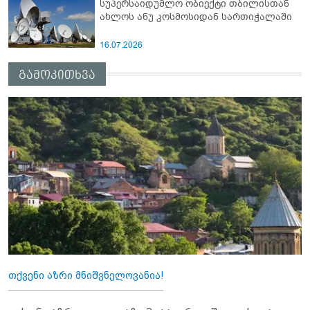
სუპერსაიდუმლო ობიექტი თბილისთან
ახლოს ანუ კოსმოსიდან სართიჭალაში
16.07.2026
გამოკითხვა
თქვენი აზრი მნიშვნელოვანია!