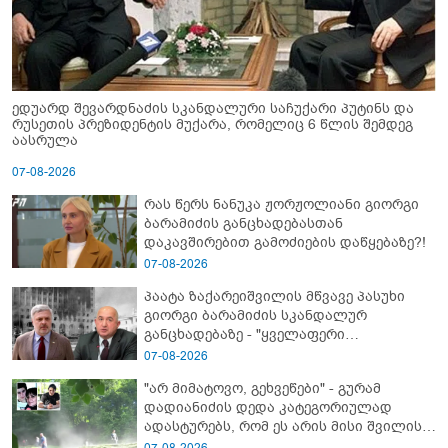
ედუარდ შევარდნაძის სკანდალური საჩუქარი პუტინს და
რუსეთის პრეზიდენტის მუქარა, რომელიც 6 წლის შემდეგ
აასრულა
07-08-2026
რას წერს ნანუკა ჟორჟოლიანი გიორგი
ბარამიძის განცხადებასთან
დაკავშირებით გამოძიების დაწყებაზე?!
07-08-2026
პაატა ზაქარეიშვილის მწვავე პასუხი
გიორგი ბარამიძის სკანდალურ
განცხადებაზე - "ყველაფერი
დეტალურად ვიცი... კამანში მოკლული
07-08-2026
ქართველები მე გადმოვასვენე...
"არ მიმატოვო, გეხვეწები" - გუ­რა­მ
ბარამიძე კი ტყუის"
დადიანიძის დედა კა­ტე­გო­რი­უ­ლად
ადას­ტუ­რებს, რომ ეს არის მისი შვი­ლის
ხმა