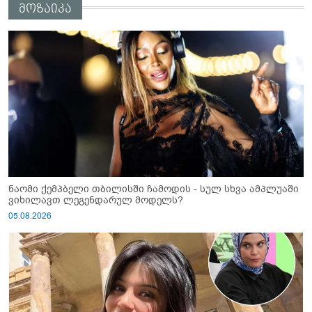
მოზაიკა
ნაომი ქემპბელი თბილისში ჩამოდის - სულ სხვა ამპლუაში
ვიხილავთ ლეგენდარულ მოდელს?
05.08.2026