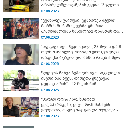
არასრულწლოვანების ჯგუფი "შეკვეთის
მიტანისას, "გლოვოს" კურიერია
07.08.2026
უპატიოსნესი ობოლი ბიჭი" - რას წერს
“გვახსოვს გმირები, გვახსოვს მტერი” -
ადვოკატი?
მარშის მონაწილეებმა გმირთა
მემორიალთან სანთლები დაანთეს და
გმირების ხსოვნას პატივი მიაგეს
07.08.2026
“თუ გიგა იყო პედოფილი, 28 წლის და 8
თვის მანძილზე, მინიმუმ ერთჯერ უნდა
დაფიქსირებულიყო, მაშინ როცა 8 წელი
ამზადებდა მოსწავლეებს! - იპოვონ ერთი
07.08.2026
გოგონა, ვისაც გიგა სექსუალურად
"ვიდეოს ნახვა ჩემთვის იყო სიკვდილი -
ავიწროებდა” - ეკა კუპატაძე
ისეთი ხმა აქვს, თითქოს ეხვეწება,
ცუდად არის" - 12 წლის წინ
გაუჩინარებული ბიჭის დედა
07.08.2026
გავრცელებულ ვიდეოზე პირველ
"მარტო როცა ვარ, ხშირად
კომენტარს აკეთებს
ველაპარაკები, ვიცი, რომ მისმენს,
ვფიქრობ, თავზე მადგას და მეფერება...“
- გიორგი კეკელიძე გმირი ანწუხელიძის
07.08.2026
გამზრდელი მამიდის ემოციურ
მონათხრობს აქვეყნებს