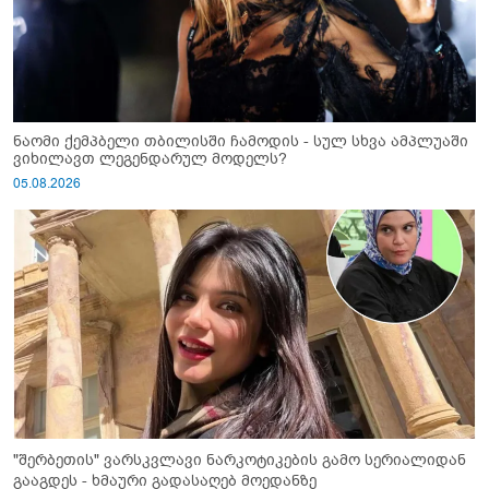
ნაომი ქემპბელი თბილისში ჩამოდის - სულ სხვა ამპლუაში
ვიხილავთ ლეგენდარულ მოდელს?
05.08.2026
"შერბეთის" ვარსკვლავი ნარკოტიკების გამო სერიალიდან
გააგდეს - ხმაური გადასაღებ მოედანზე