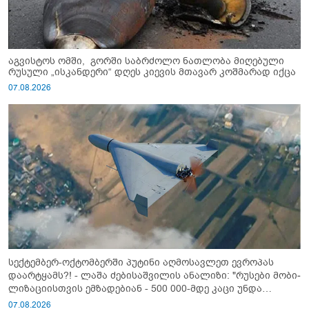
აგვისტოს ომში, გორში საბრძოლო ნათლობა მიღებული
რუსული „ისკანდერი“ დღეს კიევის მთავარ კოშმარად იქცა
07.08.2026
სექტემბერ-ოქტომბერში პუტინი აღმოსავლეთ ევროპას
დაარტყამს?! - ლაშა ძებისაშვილის ანალიზი: "რუსები მობი­
ლიზაციისთვის ემზადებიან - 500 000-მდე კაცი უნდა
გაიწვიონ ომში"
07.08.2026