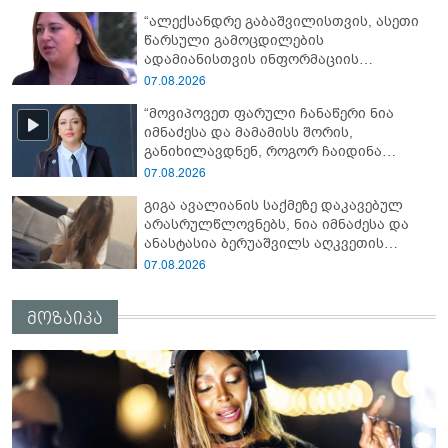
ხდება, საქციელს ამართლებს" - რა
“ალექსანდრე გაბაშვილისთვის, ასეთი
დეტალებზე საუბრობს გიგა ავალიანის
წარსული გამოცდილების
საქმის პროკურორი?
ადამიანისთვის ინფორმაციის
მიწოდება, რომ მასწავლებელი
07.08.2026
სექსუალურად ავიწროებდა,
“მოვიპოვეთ ფარული ჩანაწერი ნია
ფაქტობრივად, წაქეზება იყო” -
იმნაძესა და მამამისს შორის,
პროკურორი ნია იმნაძეზე
განიხილავდნენ, როგორ ჩაიდინა
გაბაშვილმა დანაშაული” - რას ამბობს
07.08.2026
გიგა ავალიანის საქმის პროკურორი?
გიგა ავალიანის საქმეზე დაკავებულ
არასრულწლოვნებს, ნია იმნაძესა და
ანასტასია ბერუაშვილს აღკვეთის
ღონისძიების სახით პატიმრობა
07.08.2026
შეეფარდათ
მოზაიკა