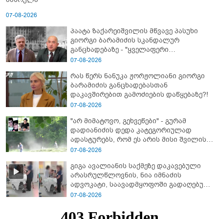
07-08-2026
პაატა ზაქარეიშვილის მწვავე პასუხი
გიორგი ბარამიძის სკანდალურ
განცხადებაზე - "ყველაფერი
დეტალურად ვიცი... კამანში მოკლული
07-08-2026
ქართველები მე გადმოვასვენე...
რას წერს ნანუკა ჟორჟოლიანი გიორგი
ბარამიძე კი ტყუის"
ბარამიძის განცხადებასთან
დაკავშირებით გამოძიების დაწყებაზე?!
07-08-2026
"არ მიმატოვო, გეხვეწები" - გუ­რა­მ
დადიანიძის დედა კა­ტე­გო­რი­უ­ლად
ადას­ტუ­რებს, რომ ეს არის მისი შვი­ლის
ხმა
07-08-2026
გიგა ავალიანის საქმეზე დაკავებული
არასრულწლოვნის, ნია იმნაძის
ადვოკატი, საავადმყოფოში გადაღებულ
კადრებს ავრცელებს
07-08-2026