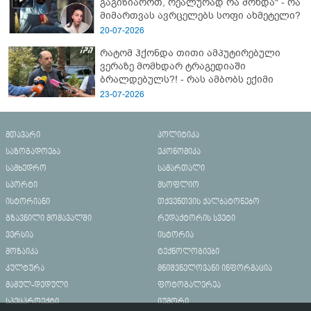
გაგიზიაროთ, რეალურად რა მოხდა" - რა
მიმართვას ავრცელებს სოფი ახმეტელი?
20-07-2026
რატომ ჰქონდა თითი ამპუტირებული
ვერაზე მომხდარ ტრაგედიაში
ბრალდებულს?! - რას ამბობს ექიმი
23-07-2026
მთავარი
პოლიტიკა
საზოგადოება
ეკონომიკა
სამხედრო
სამართალი
სპორტი
მსოფლიო
ისტორიანი
თქვენთვის ქალბატონებო
გზავნილი მომავალში
რედაქტორის სვეტი
ვერსია
ისტორია
მოზაიკა
ტექნოლოგიები
კულტურა
მნიშვნელოვანი ინფორმაცია
მამულ-დედული
ფოტოგალერეა
სპეცპროექტი
იუმორი