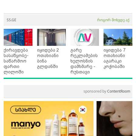
SS.GE
როგორ მოხვდე აქ
ქირავდება
იყიდება 2
გარე
იყიდება 7
სასაწყობე-
ოთახიანი
რეკლამების
ოთახიანი
საწარმოო
ბინა
ხელოსნის
აგარაკი
ფართი
გლდანში
დამხმარე -
კოჭობაში
ლილოში
რუსთავი
sponsored by
ContentRoom