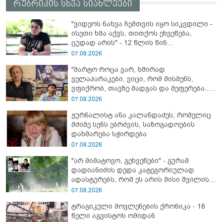
რუბრიკის სხვა სიახლეები
"ვიდეოს ნახვა ჩემთვის იყო სიკვდილი -
ისეთი ხმა აქვს, თითქოს ეხვეწება,
ცუდად არის" - 12 წლის წინ
გაუჩინარებული ბიჭის დედა
07.08.2026
გავრცელებულ ვიდეოზე პირველ
"მარტო როცა ვარ, ხშირად
კომენტარს აკეთებს
ველაპარაკები, ვიცი, რომ მისმენს,
ვფიქრობ, თავზე მადგას და მეფერება...“
- გიორგი კეკელიძე გმირი ანწუხელიძის
07.08.2026
გამზრდელი მამიდის ემოციურ
ჟურნალისტ ანა კალანდაძეს, რომელიც
მონათხრობს აქვეყნებს
მძიმე სენს ებრძვის, საზოგადოების
დახმარება სჭირდება
07.08.2026
"არ მიმატოვო, გეხვეწები" - გუ­რა­მ
დადიანიძის დედა კა­ტე­გო­რი­უ­ლად
ადას­ტუ­რებს, რომ ეს არის მისი შვი­ლის
ხმა
07.08.2026
ტრაგიკული მოვლენების ქრონიკა - 18
წელი აგვისტოს ომიდან