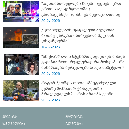
"თვითმხილველები შოკში იყვნენ...ერთ-
ერთი საავადმყოფოშიც
გადაიყვანეს...დიახ, ეს მკვლელობა იყო"
- გორში დატრიალებული ტრაგედიის
20-07-2026
ახალი დეტალები
უკრაინელების ფატალური შეცდომა,
რითაც კარგად ისარგებლა პუტინის
„ისკანდერმა“
10-07-2026
"ამ ქორწილის სტუმარი ვიყავი და მინდა
გაგიზიაროთ, რეალურად რა მოხდა" - რა
მიმართვას ავრცელებს სოფი ახმეტელი?
20-07-2026
რატომ ჰქონდა თითი ამპუტირებული
ვერაზე მომხდარ ტრაგედიაში
ბრალდებულს?! - რას ამბობს ექიმი
23-07-2026
მთავარი
პოლიტიკა
საზოგადოება
ეკონომიკა