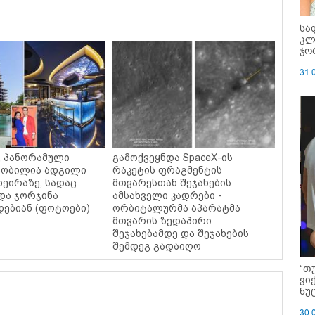
სა
კლ
ჯო
31.
ი, პანორამული
გამოქვეყნდა SpaceX-ის
ცნობილია ადგილი
რაკეტის ფრაგმენტის
დეირაზე, სადაც
მთვარესთან შეჯახების
და ჯორჯინა
ამსახველი კადრები -
ებიან (ფოტოები)
ორბიტალურმა აპარატმა
მთვარის ზედაპირი
შეჯახებამდე და შეჯახების
შემდეგ გადაიღო
“თ
ვი
ნუ
30.