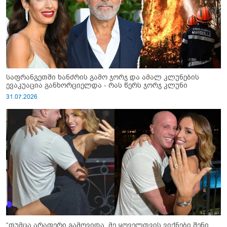
საფრანგეთში ხანძრის გამო ჯორჯ და ამალ კლუნების
ევაკუაცია განხორციელდა - რას წერს ჯორჯ კლუნი
31.07.2026
“თუმცა არაფერი გამოვიდა, მე ყოველთვის ვიქნები შენი