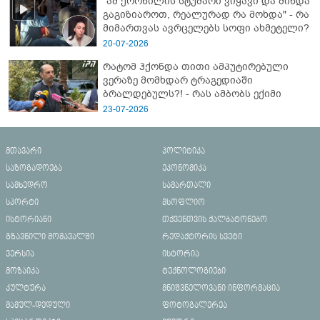
"ამ ქორწილის სტუმარი ვიყავი და მინდა
გაგიზიაროთ, რეალურად რა მოხდა" - რა
მიმართვას ავრცელებს სოფი ახმეტელი?
20-07-2026
რატომ ჰქონდა თითი ამპუტირებული
ვერაზე მომხდარ ტრაგედიაში
ბრალდებულს?! - რას ამბობს ექიმი
23-07-2026
მთავარი
პოლიტიკა
საზოგადოება
ეკონომიკა
სამხედრო
სამართალი
სპორტი
მსოფლიო
ისტორიანი
თქვენთვის ქალბატონებო
გზავნილი მომავალში
რედაქტორის სვეტი
ვერსია
ისტორია
მოზაიკა
ტექნოლოგიები
კულტურა
მნიშვნელოვანი ინფორმაცია
მამულ-დედული
ფოტოგალერეა