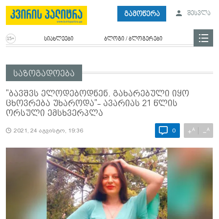
გამოწერა
შესვლა
სიახლეები
ბლოგი / ბლოგერები
საზოგადოება
"ბავ­შვს ელო­დე­ბოდ­ნენ. გა­ხა­რე­ბუ­ლი იყო
ცხოვ­რე­ბა უხა­რო­და"- ავარიას 21 წლის
ორსული ემსხვერპლა
A
A
+
−
2021, 24 აგვისტო, 19:36
0