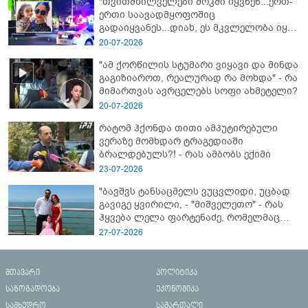
"თვითმხილველები შოკში იყვნენ...ერთ-
ერთი საავადმყოფოშიც
გადაიყვანეს...დიახ, ეს მკვლელობა იყო"
- გორში დატრიალებული ტრაგედიის
20-07-2026
ახალი დეტალები
"ამ ქორწილის სტუმარი ვიყავი და მინდა
გაგიზიაროთ, რეალურად რა მოხდა" - რა
მიმართვას ავრცელებს სოფი ახმეტელი?
20-07-2026
რატომ ჰქონდა თითი ამპუტირებული
ვერაზე მომხდარ ტრაგედიაში
ბრალდებულს?! - რას ამბობს ექიმი
23-07-2026
"ბავშვს ტანსაცმელს ვუცვლიდი, უცბად
გავიგე ყვირილი, - "მიშველეთო" - რას
ჰყვება ლელა ფარტენაძე, რომელმაც
ბათუმში 16 წლის ბიჭი ზღვაში
27-07-2026
დახრჩობას გადაარჩინა
მთავარი
პოლიტიკა
საზოგადოება
ეკონომიკა
სამხედრო
სამართალი