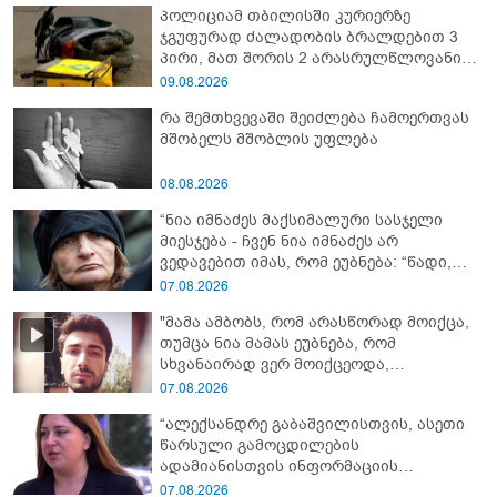
პოლიციამ თბილისში კურიერზე
ჯგუფურად ძალადობის ბრალდებით 3
პირი, მათ შორის 2 არასრულწლოვანი
დააკავა
09.08.2026
რა შემთხვევაში შეიძლება ჩამოერთვას
მშობელს მშობლის უფლება
08.08.2026
“ნია იმნაძეს მაქსიმალური სასჯელი
მიესჯება - ჩვენ ნია იმნაძეს არ
ვედავებით იმას, რომ ეუბნება: “წადი,
მოკალი“, ეს დაკვეთაა, ჩვენ ვამბობთ,
07.08.2026
წაქეზებას, მანიპულირებას” - გიგა
"მამა ამბობს, რომ არასწორად მოიქცა,
ავალიანის დედა
თუმცა ნია მამას ეუბნება, რომ
სხვანაირად ვერ მოიქცეოდა,
თანამედროვე ეპოქაში სხვანაირად
07.08.2026
ხდება, საქციელს ამართლებს" - რა
“ალექსანდრე გაბაშვილისთვის, ასეთი
დეტალებზე საუბრობს გიგა ავალიანის
წარსული გამოცდილების
საქმის პროკურორი?
ადამიანისთვის ინფორმაციის
მიწოდება, რომ მასწავლებელი
07.08.2026