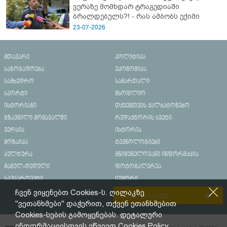
ვერაზე მომხდარ ტრაგედიაში
ბრალდებულს?! - რას ამბობს ექიმი
23-07-2026
მთავარი
პოლიტიკა
საზოგადოება
ეკონომიკა
სამხედრო
სამართალი
სპორტი
მსოფლიო
ისტორიანი
თქვენთვის ქალბატონებო
გზავნილი მომავალში
რედაქტორის სვეტი
ვერსია
ისტორია
მოზაიკა
ტექნოლოგიები
კულტურა
მნიშვნელოვანი ინფორმაცია
მამულ-დედული
ფოტოგალერეა
სპეცპროექტი
იუმორი
ჩვენ ვიყენებთ Cookies-ს. ღილაკზე
რეკლამა საიტზე
"ვეთანხმები" დაჭერით, თქვენ ეთანხმებით
Cookies-სების გამოყენებას. დეტალური
ინფორმაციისთვის ეწვიეთ
Cookies Policy.