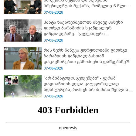
საჩუქარი პუტინს და რუსეთის
პრეზიდენტის მუქარა, რომელიც 6 წლის
შემდეგ აასრულა
07-08-2026
პაატა ზაქარეიშვილის მწვავე პასუხი
გიორგი ბარამიძის სკანდალურ
განცხადებაზე - "ყველაფერი
დეტალურად ვიცი... კამანში მოკლული
07-08-2026
ქართველები მე გადმოვასვენე...
რას წერს ნანუკა ჟორჟოლიანი გიორგი
ბარამიძე კი ტყუის"
ბარამიძის განცხადებასთან
დაკავშირებით გამოძიების დაწყებაზე?!
07-08-2026
"არ მიმატოვო, გეხვეწები" - გუ­რა­მ
დადიანიძის დედა კა­ტე­გო­რი­უ­ლად
ადას­ტუ­რებს, რომ ეს არის მისი შვი­ლის
ხმა
07-08-2026