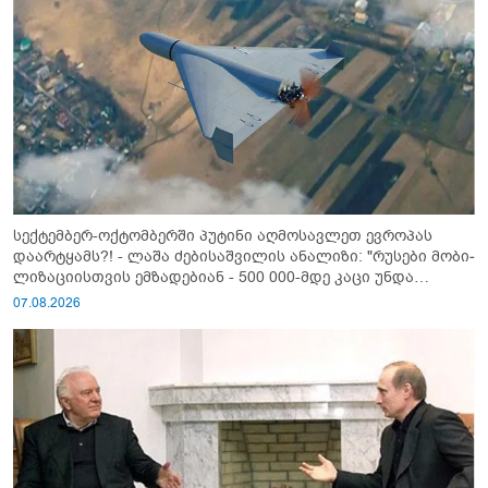
სექტემბერ-ოქტომბერში პუტინი აღმოსავლეთ ევროპას
დაარტყამს?! - ლაშა ძებისაშვილის ანალიზი: "რუსები მობი­
ლიზაციისთვის ემზადებიან - 500 000-მდე კაცი უნდა
გაიწვიონ ომში"
07.08.2026