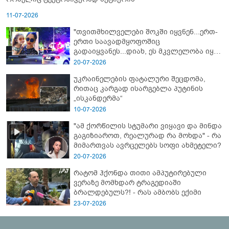
11-07-2026
"თვითმხილველები შოკში იყვნენ...ერთ-
ერთი საავადმყოფოშიც
გადაიყვანეს...დიახ, ეს მკვლელობა იყო"
- გორში დატრიალებული ტრაგედიის
20-07-2026
ახალი დეტალები
უკრაინელების ფატალური შეცდომა,
რითაც კარგად ისარგებლა პუტინის
„ისკანდერმა“
10-07-2026
"ამ ქორწილის სტუმარი ვიყავი და მინდა
გაგიზიაროთ, რეალურად რა მოხდა" - რა
მიმართვას ავრცელებს სოფი ახმეტელი?
20-07-2026
რატომ ჰქონდა თითი ამპუტირებული
ვერაზე მომხდარ ტრაგედიაში
ბრალდებულს?! - რას ამბობს ექიმი
23-07-2026