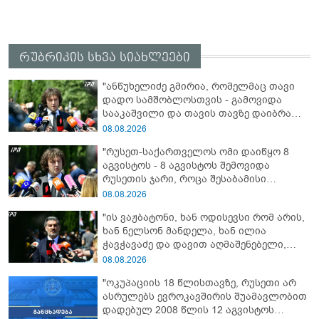
რუბრიკის სხვა სიახლეები
"ანწუხელიძე გმირია, რომელმაც თავი
დადო სამშობლოსთვის - გამოვიდა
სააკაშვილი და თავის თავზე დაიბრალა
ანწუხელიძის გმირობა, სამარცხვინო
08.08.2026
სიტყვები თქვა, თითქოს,
"რუსეთ-საქართველოს ომი დაიწყო 8
სააკაშვილისთვის შეგინებას თუ რაღაც
აგვისტოს - 8 აგვისტოს შემოვიდა
ამგვარს სთხოვდნენ მას"
რუსეთის ჯარი, როცა შესაბამისი
განცხადება გააკეთა რუსეთის
08.08.2026
მაშინდელმა პრეზიდენტმა - 7 აგვისტოს
"ის ვაჟბატონი, ხან ოდისევსი რომ არის,
რაც მოხდა, ეს იყო ის, რომ სააკაშვილის
ხან ნელსონ მანდელა, ხან ილია
რეჟიმმა დაბომბა ცხინვალი"
ჭავჭავაძე და დავით აღმაშენებელი,
სინამდვილეში, ერთი საცოდავი,
08.08.2026
მხდალი პიროვნებაა"
"ოკუპაციის 18 წლისთავზე, რუსეთი არ
ასრულებს ევროკავშირის შუამავლობით
დადებულ 2008 წლის 12 აგვისტოს