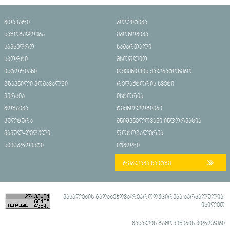
მთავარი
პოლიტიკა
საზოგადოება
ეკონომიკა
სამხედრო
სამართალი
სპორტი
მსოფლიო
ისტორიანი
თქვენთვის ქალბატონებო
გზავნილი მომავალში
რედაქტორის სვეტი
ვერსია
ისტორია
მოზაიკა
ტექნოლოგიები
კულტურა
მნიშვნელოვანი ინფორმაცია
მამულ-დედული
ფოტოგალერეა
სპეცპროექტი
იუმორი
რეკლამა საიტზე
მასალების გადაბეჭდვა/რეპროდუცირება აკრძალულია,
იხილეთ
მასალის გამოყენების პირობები