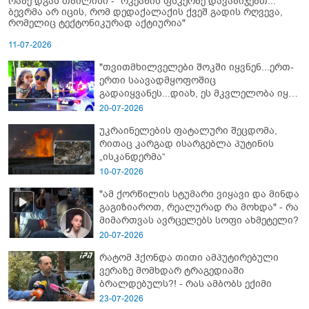
რაზე დგას თბილისი - "ოკეანის ფსკერზე დავაბიჯებთ...
ბევრმა არ იცის, რომ დედაქალაქის ქვეშ გადის რღვევა,
რომელიც ტექტონიკურად აქტიურია"
11-07-2026
"თვითმხილველები შოკში იყვნენ...ერთ-
ერთი საავადმყოფოშიც
გადაიყვანეს...დიახ, ეს მკვლელობა იყო"
- გორში დატრიალებული ტრაგედიის
20-07-2026
ახალი დეტალები
უკრაინელების ფატალური შეცდომა,
რითაც კარგად ისარგებლა პუტინის
„ისკანდერმა“
10-07-2026
"ამ ქორწილის სტუმარი ვიყავი და მინდა
გაგიზიაროთ, რეალურად რა მოხდა" - რა
მიმართვას ავრცელებს სოფი ახმეტელი?
20-07-2026
რატომ ჰქონდა თითი ამპუტირებული
ვერაზე მომხდარ ტრაგედიაში
ბრალდებულს?! - რას ამბობს ექიმი
23-07-2026