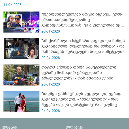
11-07-2026
"თვითმხილველები შოკში იყვნენ...ერთ-
ერთი საავადმყოფოშიც
გადაიყვანეს...დიახ, ეს მკვლელობა იყო"
- გორში დატრიალებული ტრაგედიის
20-07-2026
ახალი დეტალები
"ამ ქორწილის სტუმარი ვიყავი და მინდა
გაგიზიაროთ, რეალურად რა მოხდა" - რა
მიმართვას ავრცელებს სოფი ახმეტელი?
20-07-2026
რატომ ჰქონდა თითი ამპუტირებული
ვერაზე მომხდარ ტრაგედიაში
ბრალდებულს?! - რას ამბობს ექიმი
23-07-2026
"ბავშვს ტანსაცმელს ვუცვლიდი, უცბად
გავიგე ყვირილი, - "მიშველეთო" - რას
ჰყვება ლელა ფარტენაძე, რომელმაც
ბათუმში 16 წლის ბიჭი ზღვაში
27-07-2026
დახრჩობას გადაარჩინა
მთავარი
პოლიტიკა