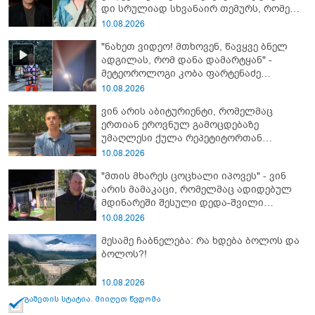
დი სრუ­ლი­ად სხვა­ნა­ირ თე­მურს, რო­მელ­
საც მა­შინ არც ბიზ­ნე­სი ჰქონ­და, არა­ფე­რი
10.08.2026
სა­ერ­თოდ" - რას იხსენებს ეკა ნიჟარაძე
"ნახეთ ვიდეო! მთხოვენ, წავყვე ბნელ
თემურ უგულავაზე?
ადგილას, რომ დანა დამარტყან" -
მეტეოროლოგი კობა ფარტენაძე
ფარულად გადაღებულ კადრებს
10.08.2026
აქვეყნებს
ვინ არის აბიტურიენტი, რომელმაც
ერთიან ეროვნულ გამოცდებაზე
უმაღლესი ქულა რეპეტიტორთან
მომზადების გარეშე მიიღო
10.08.2026
"მთის მხარეს ცოცხალი იპოვეს" - ვინ
არის მამაკაცი, რომელმაც ადიდებულ
მდინარეში შესული დედა-შვილი
გადაარჩინა
10.08.2026
მესამე ჩაბნელება: რა ხდება ბოლოს და
ბოლოს?!
10.08.2026
გაზეთის სტატია. მიიღეთ წვდომა