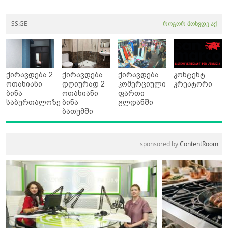
SS.GE
როგორ მოხვდე აქ
ქირავდება 2
ქირავდება
ქირავდება
კონტენტ
ოთახიანი
დღიურად 2
კომერციული
კრეატორი
ბინა
ოთახიანი
ფართი
საბურთალოზე
ბინა
გლდანში
ბათუმში
sponsored by
ContentRoom