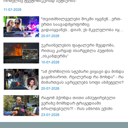
რომელიც ტექტონიკურად აქტიურია"
11-07-2026
"თვითმხილველები შოკში იყვნენ...ერთ-
ერთი საავადმყოფოშიც
გადაიყვანეს...დიახ, ეს მკვლელობა იყო"
- გორში დატრიალებული ტრაგედიის
20-07-2026
ახალი დეტალები
უკრაინელების ფატალური შეცდომა,
რითაც კარგად ისარგებლა პუტინის
„ისკანდერმა“
10-07-2026
"ამ ქორწილის სტუმარი ვიყავი და მინდა
გაგიზიაროთ, რეალურად რა მოხდა" - რა
მიმართვას ავრცელებს სოფი ახმეტელი?
20-07-2026
რატომ ჰქონდა თითი ამპუტირებული
ვერაზე მომხდარ ტრაგედიაში
ბრალდებულს?! - რას ამბობს ექიმი
23-07-2026