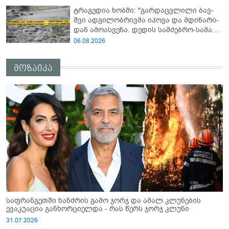
25%-ით შემცირებას ითვალისწინებს
ტრაგედია ხობში: "გარდაცვლილი ბავ­
შვი ად­გი­ლობ­რივ­მა იპო­ვა და მდი­ნა­რი­
დან ამო­ას­ვე­ნა. დე­დის სამ­ძებ­რო-სა­მაშ­
ვე­ლო სა­მუ­შა­ო­ე­ბი ამ დრომ­დე მიმ­დი­ნა­
06.08.2026
რე­ობს”
მოზაიკა
საფრანგეთში ხანძრის გამო ჯორჯ და ამალ კლუნების
ევაკუაცია განხორციელდა - რას წერს ჯორჯ კლუნი
31.07.2026