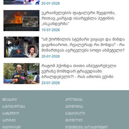
- გორში დატრიალებული ტრაგედიის
20-07-2026
ახალი დეტალები
უკრაინელების ფატალური შეცდომა,
რითაც კარგად ისარგებლა პუტინის
„ისკანდერმა“
10-07-2026
"ამ ქორწილის სტუმარი ვიყავი და მინდა
გაგიზიაროთ, რეალურად რა მოხდა" - რა
მიმართვას ავრცელებს სოფი ახმეტელი?
20-07-2026
რატომ ჰქონდა თითი ამპუტირებული
ვერაზე მომხდარ ტრაგედიაში
ბრალდებულს?! - რას ამბობს ექიმი
23-07-2026
მთავარი
პოლიტიკა
საზოგადოება
ეკონომიკა
სამხედრო
სამართალი
სპორტი
მსოფლიო
ისტორიანი
თქვენთვის ქალბატონებო