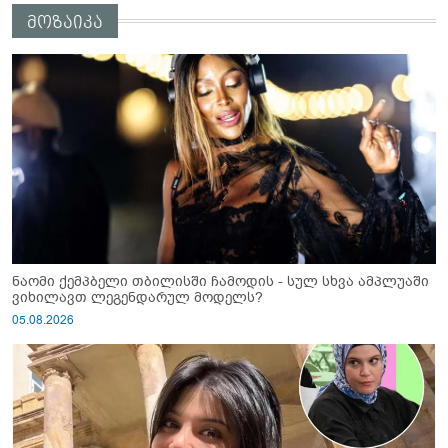
მოზაიკა
ნაომი ქემპბელი თბილისში ჩამოდის - სულ სხვა ამპლუაში
ვიხილავთ ლეგენდარულ მოდელს?
05.08.2026