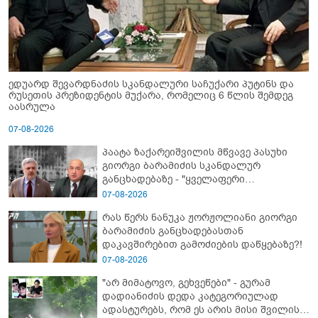
ედუარდ შევარდნაძის სკანდალური საჩუქარი პუტინს და
რუსეთის პრეზიდენტის მუქარა, რომელიც 6 წლის შემდეგ
აასრულა
07-08-2026
პაატა ზაქარეიშვილის მწვავე პასუხი
გიორგი ბარამიძის სკანდალურ
განცხადებაზე - "ყველაფერი
დეტალურად ვიცი... კამანში მოკლული
07-08-2026
ქართველები მე გადმოვასვენე...
რას წერს ნანუკა ჟორჟოლიანი გიორგი
ბარამიძე კი ტყუის"
ბარამიძის განცხადებასთან
დაკავშირებით გამოძიების დაწყებაზე?!
07-08-2026
"არ მიმატოვო, გეხვეწები" - გუ­რა­მ
დადიანიძის დედა კა­ტე­გო­რი­უ­ლად
ადას­ტუ­რებს, რომ ეს არის მისი შვი­ლის