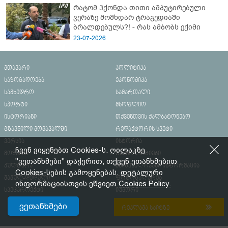
რატომ ჰქონდა თითი ამპუტირებული
ვერაზე მომხდარ ტრაგედიაში
ბრალდებულს?! - რას ამბობს ექიმი
23-07-2026
მთავარი
პოლიტიკა
საზოგადოება
ეკონომიკა
სამხედრო
სამართალი
სპორტი
მსოფლიო
ისტორიანი
თქვენთვის ქალბატონებო
გზავნილი მომავალში
რედაქტორის სვეტი
ვერსია
ისტორია
ჩვენ ვიყენებთ Cookies-ს. ღილაკზე
მოზაიკა
ტექნოლოგიები
"ვეთანხმები" დაჭერით, თქვენ ეთანხმებით
კულტურა
მნიშვნელოვანი ინფორმაცია
Cookies-სების გამოყენებას. დეტალური
მამულ-დედული
ფოტოგალერეა
ინფორმაციისთვის ეწვიეთ
Cookies Policy.
სპეცპროექტი
იუმორი
ვეთანხმები
რეკლამა საიტზე