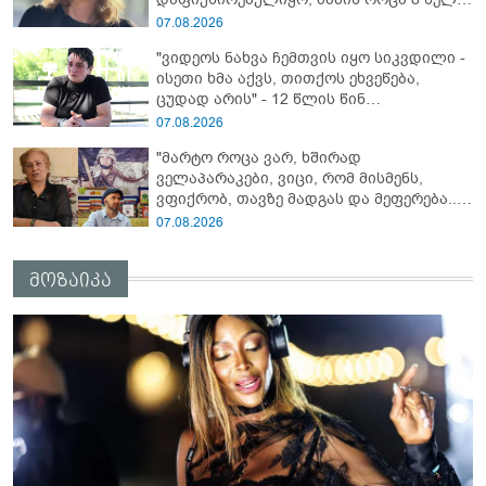
ამზადებდა მოსწავლეებს! - იპოვონ ერთი
07.08.2026
გოგონა, ვისაც გიგა სექსუალურად
"ვიდეოს ნახვა ჩემთვის იყო სიკვდილი -
ავიწროებდა” - ეკა კუპატაძე
ისეთი ხმა აქვს, თითქოს ეხვეწება,
ცუდად არის" - 12 წლის წინ
გაუჩინარებული ბიჭის დედა
07.08.2026
გავრცელებულ ვიდეოზე პირველ
"მარტო როცა ვარ, ხშირად
კომენტარს აკეთებს
ველაპარაკები, ვიცი, რომ მისმენს,
ვფიქრობ, თავზე მადგას და მეფერება...“
- გიორგი კეკელიძე გმირი ანწუხელიძის
07.08.2026
გამზრდელი მამიდის ემოციურ
მონათხრობს აქვეყნებს
მოზაიკა