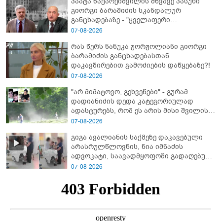
პაატა ზაქარეიშვილის მწვავე პასუხი
გიორგი ბარამიძის სკანდალურ
განცხადებაზე - "ყველაფერი
დეტალურად ვიცი... კამანში მოკლული
07-08-2026
ქართველები მე გადმოვასვენე...
რას წერს ნანუკა ჟორჟოლიანი გიორგი
ბარამიძე კი ტყუის"
ბარამიძის განცხადებასთან
დაკავშირებით გამოძიების დაწყებაზე?!
07-08-2026
"არ მიმატოვო, გეხვეწები" - გუ­რა­მ
დადიანიძის დედა კა­ტე­გო­რი­უ­ლად
ადას­ტუ­რებს, რომ ეს არის მისი შვი­ლის
ხმა
07-08-2026
გიგა ავალიანის საქმეზე დაკავებული
არასრულწლოვნის, ნია იმნაძის
ადვოკატი, საავადმყოფოში გადაღებულ
კადრებს ავრცელებს
07-08-2026