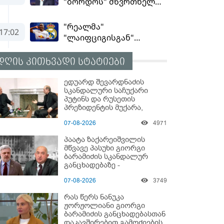
დღის კითხვადი სტატიები
ედუარდ შევარდნაძის
სკანდალური საჩუქარი
პუტინს და რუსეთის
პრეზიდენტის მუქარა,
რომელიც 6 წლის შემდეგ
07-08-2026
4971
აასრულა
პაატა ზაქარეიშვილის
მწვავე პასუხი გიორგი
ბარამიძის სკანდალურ
განცხადებაზე -
"ყველაფერი დეტალურად
07-08-2026
3749
ვიცი... კამანში მოკლული
ქართველები მე
რას წერს ნანუკა
გადმოვასვენე... ბარამიძე
ჟორჟოლიანი გიორგი
კი ტყუის"
ბარამიძის განცხადებასთან
დაკავშირებით გამოძიების