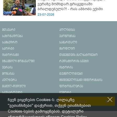
ვერაზე მომხდარ ტრაგედიაში
ბრალდებულს?! - რას ამბობს ექიმი
23-07-2026
მთავარი
პოლიტიკა
საზოგადოება
ეკონომიკა
სამხედრო
სამართალი
სპორტი
მსოფლიო
ისტორიანი
თქვენთვის ქალბატონებო
გზავნილი მომავალში
რედაქტორის სვეტი
ვერსია
ისტორია
მოზაიკა
ტექნოლოგიები
კულტურა
მნიშვნელოვანი ინფორმაცია
მამულ-დედული
ფოტოგალერეა
სპეცპროექტი
იუმორი
ჩვენ ვიყენებთ Cookies-ს. ღილაკზე
რეკლამა საიტზე
"ვეთანხმები" დაჭერით, თქვენ ეთანხმებით
Cookies-სების გამოყენებას. დეტალური
ინფორმაციისთვის ეწვიეთ
Cookies Policy.