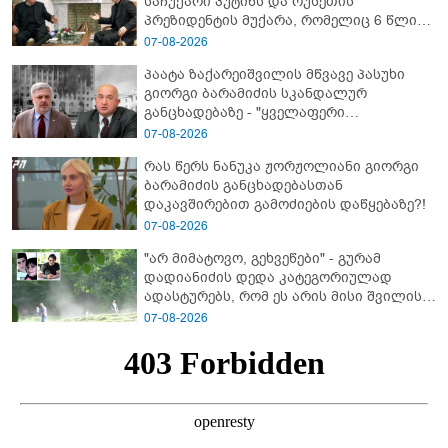
საჩუქარი პუტინს და რუსეთის
პრეზიდენტის მუქარა, რომელიც 6 წლის
შემდეგ აასრულა
07-08-2026
პაატა ზაქარეიშვილის მწვავე პასუხი
გიორგი ბარამიძის სკანდალურ
განცხადებაზე - "ყველაფერი
დეტალურად ვიცი... კამანში მოკლული
07-08-2026
ქართველები მე გადმოვასვენე...
რას წერს ნანუკა ჟორჟოლიანი გიორგი
ბარამიძე კი ტყუის"
ბარამიძის განცხადებასთან
დაკავშირებით გამოძიების დაწყებაზე?!
07-08-2026
"არ მიმატოვო, გეხვეწები" - გუ­რა­მ
დადიანიძის დედა კა­ტე­გო­რი­უ­ლად
ადას­ტუ­რებს, რომ ეს არის მისი შვი­ლის
ხმა
07-08-2026