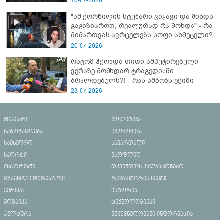
10-07-2026
"ამ ქორწილის სტუმარი ვიყავი და მინდა
გაგიზიაროთ, რეალურად რა მოხდა" - რა
მიმართვას ავრცელებს სოფი ახმეტელი?
20-07-2026
რატომ ჰქონდა თითი ამპუტირებული
ვერაზე მომხდარ ტრაგედიაში
ბრალდებულს?! - რას ამბობს ექიმი
23-07-2026
მთავარი
პოლიტიკა
საზოგადოება
ეკონომიკა
სამხედრო
სამართალი
სპორტი
მსოფლიო
ისტორიანი
თქვენთვის ქალბატონებო
გზავნილი მომავალში
რედაქტორის სვეტი
ვერსია
ისტორია
მოზაიკა
ტექნოლოგიები
კულტურა
მნიშვნელოვანი ინფორმაცია