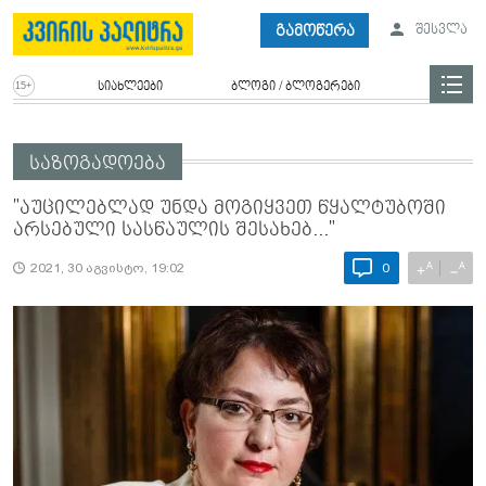
გამოწერა
შესვლა
სიახლეები
ბლოგი / ბლოგერები
საზოგადოება
"აუ­ცი­ლებ­ლად უნდა მო­გიყ­ვეთ წყალ­ტუ­ბო­ში
არ­სე­ბუ­ლი სას­წა­უ­ლის შე­სა­ხებ..."
A
A
+
−
2021, 30 აგვისტო, 19:02
0