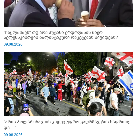
"ჩაყლაპავს“ თუ არა პუტინი ერდოღანის მიერ
ზელენსკისთვის ბალისტიკური რაკეტების მიყიდვას?
09.08.2026
"არის პოლარიზაციის კიდევ უფრო გაღრმავების საფრთხე
და ...“
09.08.2026