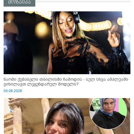
მოზაიკა
ნაომი ქემპბელი თბილისში ჩამოდის - სულ სხვა ამპლუაში
ვიხილავთ ლეგენდარულ მოდელს?
05.08.2026