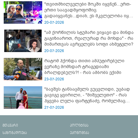
"თვითმხილველები შოკში იყვნენ...ერთ-
ერთი საავადმყოფოშიც
გადაიყვანეს...დიახ, ეს მკვლელობა იყო"
- გორში დატრიალებული ტრაგედიის
20-07-2026
ახალი დეტალები
"ამ ქორწილის სტუმარი ვიყავი და მინდა
გაგიზიაროთ, რეალურად რა მოხდა" - რა
მიმართვას ავრცელებს სოფი ახმეტელი?
20-07-2026
რატომ ჰქონდა თითი ამპუტირებული
ვერაზე მომხდარ ტრაგედიაში
ბრალდებულს?! - რას ამბობს ექიმი
23-07-2026
"ბავშვს ტანსაცმელს ვუცვლიდი, უცბად
გავიგე ყვირილი, - "მიშველეთო" - რას
ჰყვება ლელა ფარტენაძე, რომელმაც
ბათუმში 16 წლის ბიჭი ზღვაში
27-07-2026
დახრჩობას გადაარჩინა
მთავარი
პოლიტიკა
საზოგადოება
ეკონომიკა