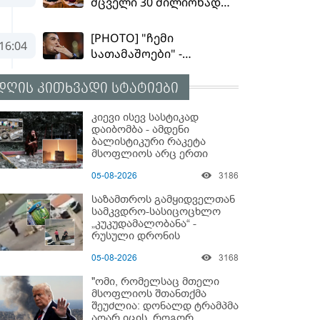
დღის კითხვადი სტატიები
კიევი ისევ სასტიკად
დაიბომბა - ამდენი
ბალისტიკური რაკეტა
მსოფლიოს არც ერთი
ქალაქისკენ არ გაუშვიათ:
05-08-2026
3186
პუტინის ახალი
ანტირეკორდი
საზამთროს გამყიდველთან
სამკვდრო-სასიცოცხლო
„კუკუდამალობანა“ -
რუსული დრონის
„საბრძოლო-კომიკური“
05-08-2026
3168
ვიდეო
"ომი, რომელსაც მთელი
მსოფლიოს შთანთქმა
შეუძლია: დონალდ ტრამპმა
აღარ იცის, როგორ