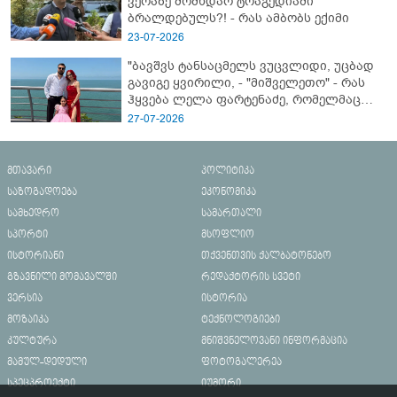
ვერაზე მომხდარ ტრაგედიაში
ბრალდებულს?! - რას ამბობს ექიმი
23-07-2026
"ბავშვს ტანსაცმელს ვუცვლიდი, უცბად
გავიგე ყვირილი, - "მიშველეთო" - რას
ჰყვება ლელა ფარტენაძე, რომელმაც
ბათუმში 16 წლის ბიჭი ზღვაში
27-07-2026
დახრჩობას გადაარჩინა
მთავარი
პოლიტიკა
საზოგადოება
ეკონომიკა
სამხედრო
სამართალი
სპორტი
მსოფლიო
ისტორიანი
თქვენთვის ქალბატონებო
გზავნილი მომავალში
რედაქტორის სვეტი
ვერსია
ისტორია
მოზაიკა
ტექნოლოგიები
კულტურა
მნიშვნელოვანი ინფორმაცია
მამულ-დედული
ფოტოგალერეა
სპეცპროექტი
იუმორი