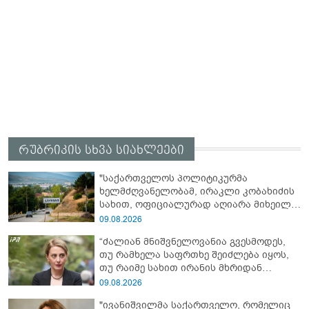
რუბრიკის სხვა სიახლეები
"საქართველოს პოლიტიკურმა
ხელმძღვანელობამ, ირაკლი კობახიძის
სახით, ოფიციალურად აღიარა მიხეილ
სააკაშვილი სამხედრო აგრესიის
09.08.2026
დამნაშავედ - ამიტომ, 2008 წლის
“ძალიან მნიშვნელოვანია გვესმოდეს,
აგვისტოს ომზე პასუხისმგებლობა უნდა
თუ რამხელა საფრთხე შეიძლება იყოს,
დაეკისროს ქვეყანას" - ოკუპირებული
თუ რაიმე სახით ირანის მხრიდან
ცხინვალის ე.წ. საგარეო უწყება
ფინანსური ინსტიტუტები აძლიერებს
09.08.2026
ზუსტად ბიძინა ივანიშვილის
"ივანიშვილმა საქართველო, რომელიც
ანტიეროვნული ხელისუფლების